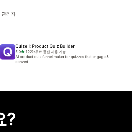
y 관리자
Quizell: Product Quiz Builder
별 5개 중
5.0
(122)
•
무료 플랜 사용 가능
총 리뷰 122개
AI product quiz funnel maker for quizzes that engage &
convert
요?