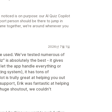
noticed is on purpose: our AI Quiz Copilot
pport person should be there to jump in
ame together, we're around whenever you
2026년 7월 1일
e've used. We've tested numerous of
 is absolutely the best - it gives
n let the app handle everything or
ting system), it has tons of
 is trully great at helping you out
 support, Erik was fantastic at helping
, huge shoutout, we couldn't