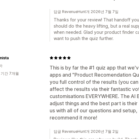
답글 RevenueHunt개 2026년 7월 7일
Thanks for your review! That handoff you 
should do the heavy lifting, but a real su
when needed. Glad your product finder c
want to push the quiz further.
mista
아
This is by far the #1 quiz app that w
 기간 7개월
apps and "Product Recomendation Quiz"
you full control of the results (you ca
affect the results via their fantastic vo
customisations EVERYWHERE. The AI Bot
adjust things and the best part is their
us with all of our questions and setup
recommend it more!
답글 RevenueHunt개 2026년 7월 2일