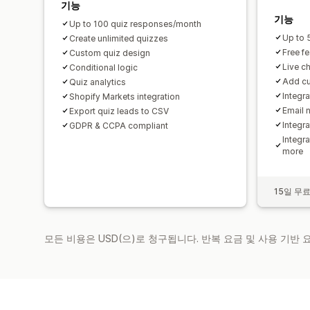
기능
기능
Up to 100 quiz responses/month
Up to 
Create unlimited quizzes
Free f
Custom quiz design
Live c
Conditional logic
Add cu
Quiz analytics
Integr
Shopify Markets integration
Email 
Export quiz leads to CSV
Integr
GDPR & CCPA compliant
Integr
more
15일 무
모든 비용은 USD(으)로 청구됩니다. 반복 요금 및 사용 기반