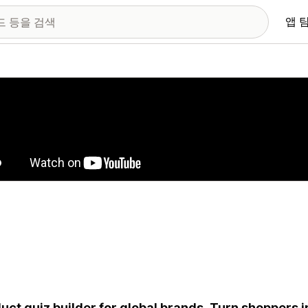
앱 
 이미지 갤러리
uct quiz builder for global brands. Turn shoppers i