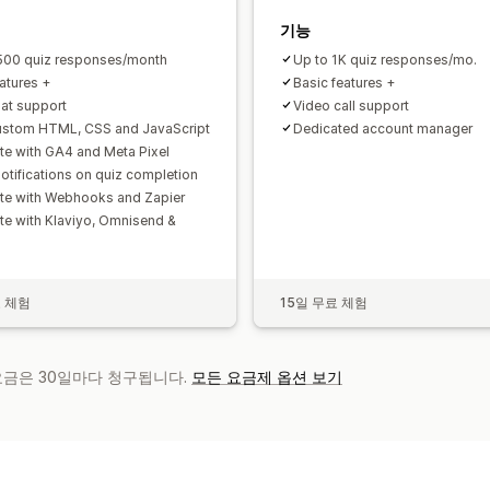
기능
500 quiz responses/month
Up to 1K quiz responses/mo.
eatures +
Basic features +
hat support
Video call support
stom HTML, CSS and JavaScript
Dedicated account manager
ate with GA4 and Meta Pixel
notifications on quiz completion
ate with Webhooks and Zapier
ate with Klaviyo, Omnisend &
료 체험
15일 무료 체험
 요금은 30일마다 청구됩니다.
모든 요금제 옵션 보기