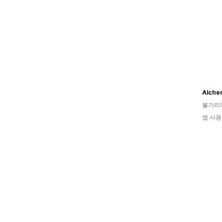
Alche
불가리
앱 사용