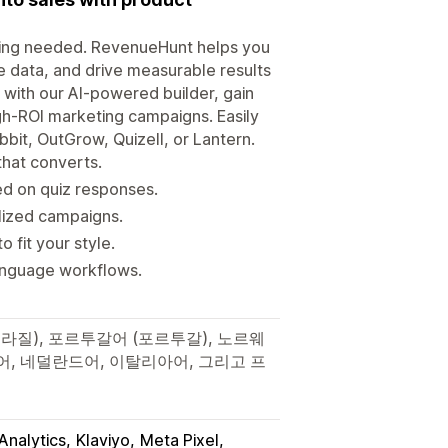
ding needed. RevenueHunt helps you
e data, and drive measurable results
 with our AI-powered builder, gain
igh-ROI marketing campaigns. Easily
bit, OutGrow, Quizell, or Lantern.
that converts.
ed on quiz responses.
alized campaigns.
 fit your style.
language workflows.
라질), 포르투갈어 (포르투갈), 노르웨
일어, 네덜란드어, 이탈리아어, 그리고 프
Analytics
Klaviyo
Meta Pixel