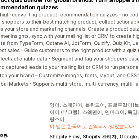
ommendation quizzes
d high-converting product recommendation quizzes - no co
 shoppers to their best matching product, collect actionabl
s your store and marketing channels. Create a product quiz
mer insights, sync with your mailing list or CRM to create h
te from TypeForm, Octane AI, JotForm, Quizify, Quiz Kit, Jeb
st sales - Guide customers to the right product with a quiz 
lect actionable data - Segment and tag your shoppers bas
d captured leads to your mailing list or CRM to run person
ch your brand – Customize images, fonts, layout, and CSS to
bal Markets - Supports multi-store, multi-currency, multi-
영어, 스페인어, 폴란드어, 포르투갈어(브
이어 (부크몰), 스웨덴어, 덴마크어, 독
랑스어
이 앱은 한국어로 번역되지 않았습니다
호환:
Shopify Flow
Shopify 관리자
Google 