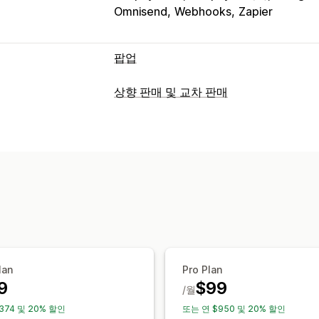
Omnisend
Webhooks
Zapier
팝업
팝업 유형
상향 판매 및 교차 판매
이메일 팝업
이탈 의도
할인
양식
설문
맞춤 설정
팝업 관리
진행률 표시줄
팝업
사용자 지정 CSS
편집기 도구
사용자 지정 코드
커스텀 
여러 언어
사용자 지정 규칙
트리거 및 규칙
자동화
타게팅
세분화
제안 및 권장 사항
추천 제품
함께 자주 구매하는 제품
AI
분석
클릭률
전환율
추천 실적
최적화 제안
lan
Pro Plan
9
$99
/월
374 및 20% 할인
또는 연 $950 및 20% 할인