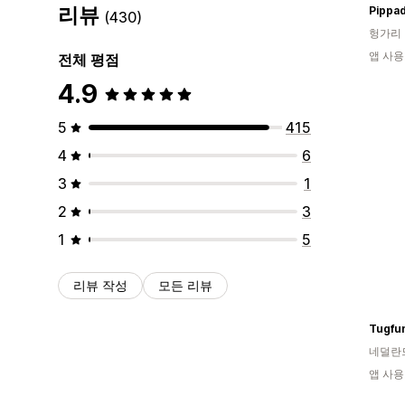
리뷰
Pippa
(430)
헝가리
앱 사용
전체 평점
4.9
5
415
4
6
3
1
2
3
1
5
리뷰 작성
모든 리뷰
Tugfu
네덜란
앱 사용