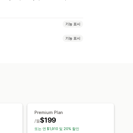
기능 표시
기능 표시
조사
퀴즈
사용자 지정 팝업
사용자 지정 HTML
여러 통화
폰트
번역
이메일 캡처 목록
캠페인
태그 지정
보고
분석
 권장 사항
퍼널 추적
Premium Plan
$199
/월
또는 연 $1,910 및 20% 할인