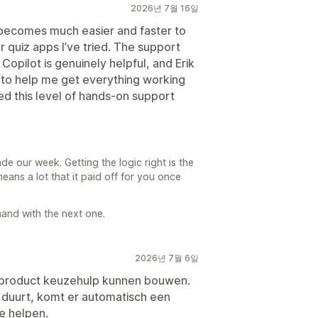
2026년 7월 16일
t becomes much easier and faster to
r quiz apps I’ve tried. The support
 Copilot is genuinely helpful, and Erik
 to help me get everything working
ed this level of hands-on support
 our week. Getting the logic right is the
eans a lot that it paid off for you once
hand with the next one.
2026년 7월 6일
product keuzehulp kunnen bouwen.
 duurt, komt er automatisch een
e helpen.