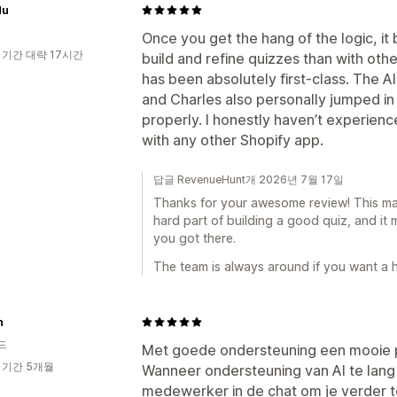
du
Once you get the hang of the logic, i
 기간 대략 17시간
build and refine quizzes than with othe
has been absolutely first-class. The AI
and Charles also personally jumped in
properly. I honestly haven’t experienc
with any other Shopify app.
답글 RevenueHunt개 2026년 7월 17일
Thanks for your awesome review! This made
hard part of building a good quiz, and it m
you got there.
The team is always around if you want a 
n
드
Met goede ondersteuning een mooie 
 기간 5개월
Wanneer ondersteuning van AI te lang
medewerker in de chat om je verder t