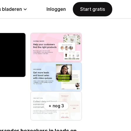
 bladeren
Inloggen
Start gratis
+ nog 3
rander bezoekers in leads en