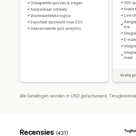
500 q
Onbeperkte quizzen & vragen
Gratis 
Aanpasbaar ontwerp
Live c
Voorwaardelijke logica
Aangep
Exporteer quizleads naar CSV
toe
Geavanceerde quiz analytics
Integr
E-mail
Integr
Integr
meer
Gratis p
Alle betalingen worden in USD gefactureerd. Terugkeren
Recensies
Tugfu
(431)