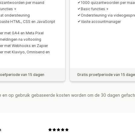
uizantwoorden per maand
1000 quizantwoorden per maa
functies +
Basic functies +
hat ondersteuning
Ondersteuning via videogespr
aste HTML, CSS en JavaScript
Vaste accountmanager
eer met GA4 en Meta Pixel
meldingen na voltooiing
eer met Webhooks en Zapier
eer met Klaviyo, Omnisend en
roefperiode van 15 dagen
Gratis proefperiode van 15 dag
de en op gebruik gebaseerde kosten worden om de 30 dagen gefact
n