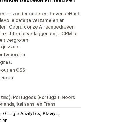
zen — zonder coderen. RevenueHunt
rdevolle data te verzamelen en
alen. Gebruik onze AI-aangedreven
nzichten te verkrijgen en je CRM te
it vergroten.
 quizzen.
 antwoorden.
agnes.
y-out en CSS.
nceren.
zilië), Portugees (Portugal), Noors
lands, Italiaans, en Frans
m
Google Analytics
Klaviyo
ier