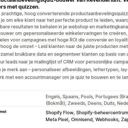
rs met quizzen.
 prachtige, hoog converterende productaanbevelingsquiz
 je om elke klant naar het perfecte product te leiden, waa
bare resultaten te behalen in je webshop en marketingkan
ouwer om gepersonaliseerde winkelervaringen te creëren, i
len voor campagnes met hoge ROI die conversie en loyalite
hoog de omzet – Leid klanten naar de juiste producten met
rzamel bruikbare data en segmenteer klanten op basis van
ur leads naar je mailinglijst of CRM voor persoonlijke camp
 je merk aan – personaliseer afbeeldingen, lettertypen, la
rk met een accountmanager om je quiz te bouwen en te la
Engels, Spaans, Pools, Portugees (Bra
(Bokmål), Zweeds, Deens, Duits, Neder
 met
Shopify Flow
Shopify-beheercentru
Meta Pixel
Omnisend
Webhooks
Zap