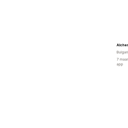
Alche
Bulgari
7 maan
app