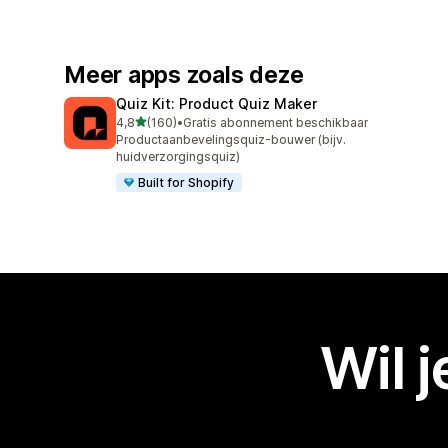
Meer apps zoals deze
Quiz Kit: Product Quiz Maker
van 5 sterren
4,8
(160)
•
Gratis abonnement beschikbaar
160 recensies in totaal
Productaanbevelingsquiz-bouwer (bijv.
huidverzorgingsquiz)
Built for Shopify
Wil 