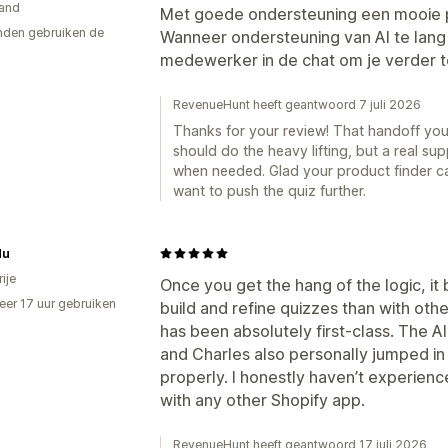
and
Met goede ondersteuning een mooie 
den gebruiken de
Wanneer ondersteuning van AI te lang
medewerker in de chat om je verder t
RevenueHunt heeft geantwoord 7 juli 2026
Thanks for your review! That handoff you 
should do the heavy lifting, but a real su
when needed. Glad your product finder c
want to push the quiz further.
du
ije
Once you get the hang of the logic, i
er 17 uur gebruiken
build and refine quizzes than with othe
p
has been absolutely first-class. The AI
and Charles also personally jumped in
properly. I honestly haven’t experienc
with any other Shopify app.
RevenueHunt heeft geantwoord 17 juli 2026