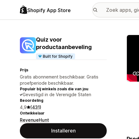
Shopify App Store
Galer
Quiz voor
productaanbeveling
Built for Shopify
Prijs
Gratis abonnement beschikbaar. Gratis
proefperiode beschikbaar.
Populair bij winkels zoals die van jou
Gevestigd in de Verenigde Staten
Beoordeling
4,9
(431)
Ontwikkelaar
RevenueHunt
Installeren
Prod