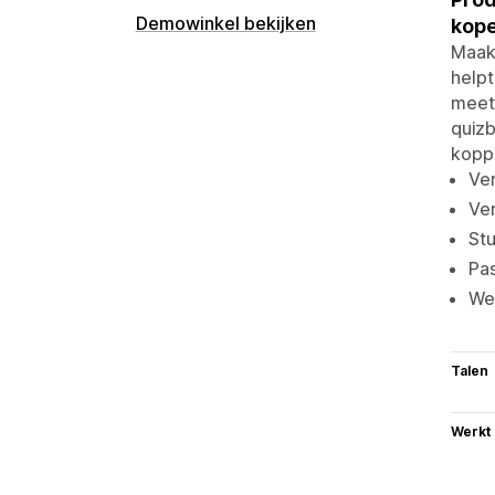
Demowinkel bekijken
kope
Maak
helpt
meet
quizb
koppe
Ver
Ve
Stu
Pas
We
Talen
Werkt