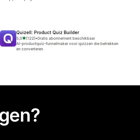
Quizell: Product Quiz Builder
van 5 sterren
5,0
(122)
•
Gratis abonnement beschikbaar
122 recensies in totaal
AI-productquiz-funnelmaker voor quizzen die betrekken
en converteren
egen?