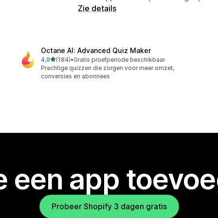
Zie details
Octane AI: Advanced Quiz Maker
van 5 sterren
4,9
(184)
•
Gratis proefperiode beschikbaar
184 recensies in totaal
Prachtige quizzen die zorgen voor meer omzet,
conversies en abonnees
je een app toevo
Probeer Shopify 3 dagen gratis