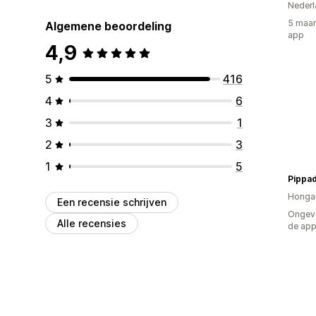
Nederl
5 maan
Algemene beoordeling
app
4,9
5
416
4
6
3
1
2
3
1
5
Pippa
Hongar
Een recensie schrijven
Ongeve
Alle recensies
de ap