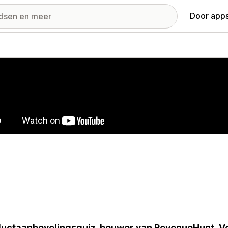
Door apps
ij met uitgelichte afbeeldingen
uctaanbevelingsquiz-bouwer van RevenueHunt. Ve