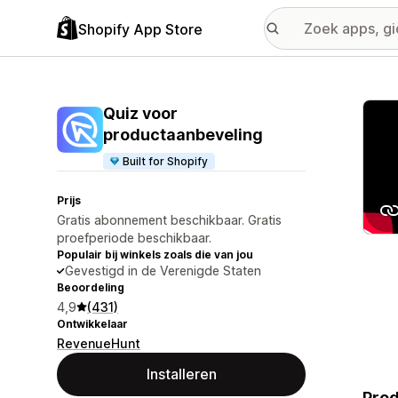
Shopify App Store
Galer
Quiz voor
productaanbeveling
Built for Shopify
Prijs
Gratis abonnement beschikbaar. Gratis
proefperiode beschikbaar.
Populair bij winkels zoals die van jou
Gevestigd in de Verenigde Staten
Beoordeling
4,9
(431)
Ontwikkelaar
RevenueHunt
Installeren
Prod