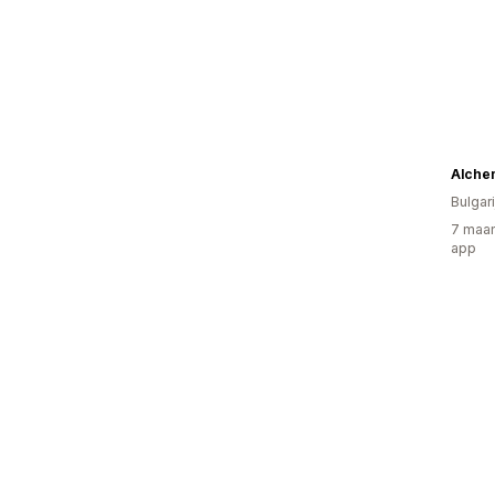
Alche
Bulgari
7 maan
app