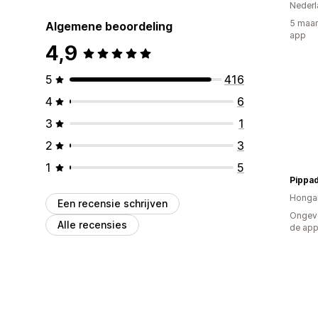
Nederl
5 maan
Algemene beoordeling
app
4,9
5
416
4
6
3
1
2
3
1
5
Pippa
Hongar
Een recensie schrijven
Ongeve
Alle recensies
de ap