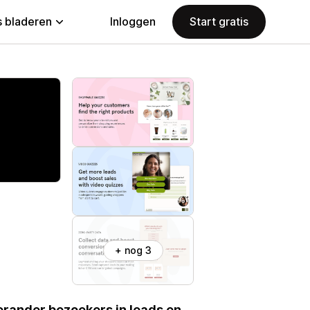
 bladeren
Inloggen
Start gratis
+ nog 3
rander bezoekers in leads en