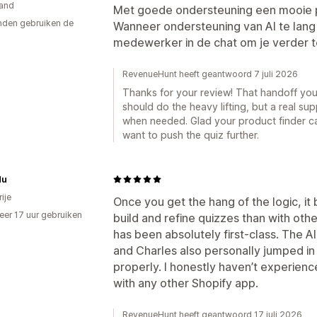
and
Met goede ondersteuning een mooie 
den gebruiken de
Wanneer ondersteuning van AI te lang
medewerker in de chat om je verder t
RevenueHunt heeft geantwoord 7 juli 2026
Thanks for your review! That handoff you 
should do the heavy lifting, but a real su
when needed. Glad your product finder c
want to push the quiz further.
du
ije
Once you get the hang of the logic, i
er 17 uur gebruiken
build and refine quizzes than with othe
p
has been absolutely first-class. The AI
and Charles also personally jumped in
properly. I honestly haven’t experienc
with any other Shopify app.
RevenueHunt heeft geantwoord 17 juli 2026