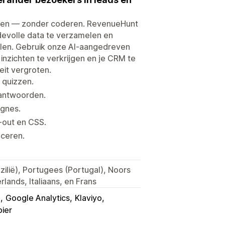
zen — zonder coderen. RevenueHunt
rdevolle data te verzamelen en
alen. Gebruik onze AI-aangedreven
nzichten te verkrijgen en je CRM te
it vergroten.
 quizzen.
 antwoorden.
agnes.
y-out en CSS.
nceren.
zilië), Portugees (Portugal), Noors
lands, Italiaans, en Frans
m
Google Analytics
Klaviyo
ier