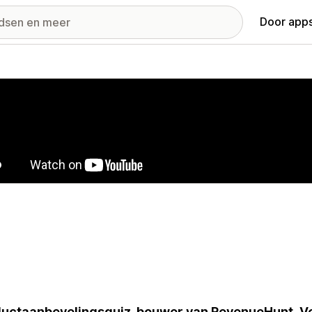
Door apps
ij met uitgelichte afbeeldingen
uctaanbevelingsquiz-bouwer van RevenueHunt. Ve