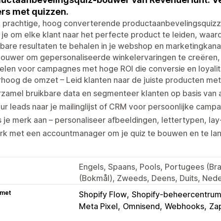
rs met quizzen.
 prachtige, hoog converterende productaanbevelingsquiz
 je om elke klant naar het perfecte product te leiden, waa
bare resultaten te behalen in je webshop en marketingkan
ouwer om gepersonaliseerde winkelervaringen te creëren, i
len voor campagnes met hoge ROI die conversie en loyalite
hoog de omzet – Leid klanten naar de juiste producten met
rzamel bruikbare data en segmenteer klanten op basis van
ur leads naar je mailinglijst of CRM voor persoonlijke camp
 je merk aan – personaliseer afbeeldingen, lettertypen, la
rk met een accountmanager om je quiz te bouwen en te la
Engels, Spaans, Pools, Portugees (Bra
(Bokmål), Zweeds, Deens, Duits, Neder
 met
Shopify Flow
Shopify-beheercentru
Meta Pixel
Omnisend
Webhooks
Zap