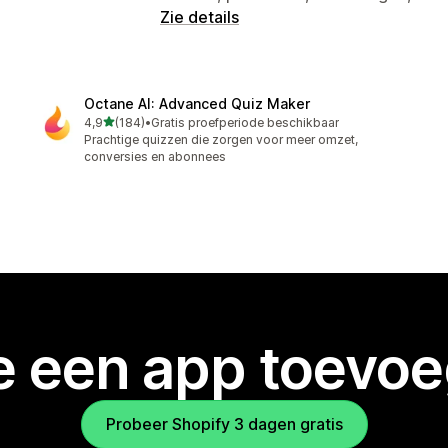
Zie details
Octane AI: Advanced Quiz Maker
van 5 sterren
4,9
(184)
•
Gratis proefperiode beschikbaar
184 recensies in totaal
Prachtige quizzen die zorgen voor meer omzet,
conversies en abonnees
je een app toevo
Probeer Shopify 3 dagen gratis