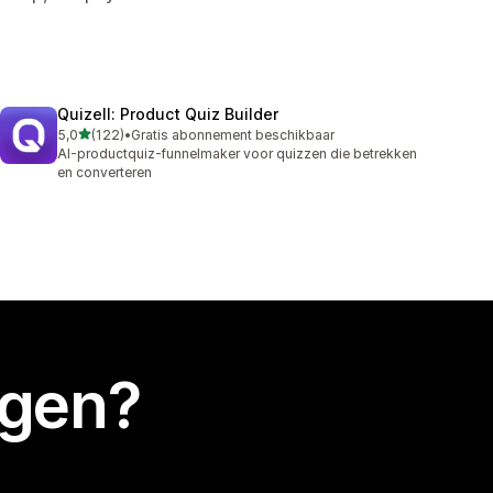
Quizell: Product Quiz Builder
van 5 sterren
5,0
(122)
•
Gratis abonnement beschikbaar
122 recensies in totaal
AI-productquiz-funnelmaker voor quizzen die betrekken
en converteren
egen?