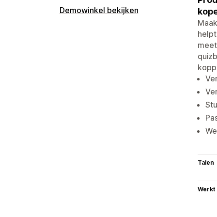
Demowinkel bekijken
kope
Maak
helpt
meet
quizb
koppe
Ver
Ve
Stu
Pas
We
Talen
Werkt