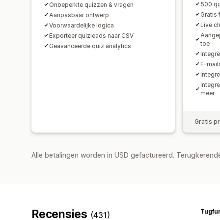
500 q
Onbeperkte quizzen & vragen
Gratis 
Aanpasbaar ontwerp
Live c
Voorwaardelijke logica
Aangep
Exporteer quizleads naar CSV
toe
Geavanceerde quiz analytics
Integr
E-mail
Integr
Integr
meer
Gratis p
Alle betalingen worden in USD gefactureerd. Terugkeren
Recensies
Tugfu
(431)