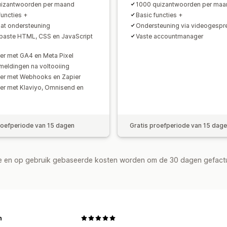
uizantwoorden per maand
1000 quizantwoorden per maa
functies +
Basic functies +
hat ondersteuning
Ondersteuning via videogespr
aste HTML, CSS en JavaScript
Vaste accountmanager
eer met GA4 en Meta Pixel
meldingen na voltooiing
eer met Webhooks en Zapier
eer met Klaviyo, Omnisend en
roefperiode van 15 dagen
Gratis proefperiode van 15 dag
de en op gebruik gebaseerde kosten worden om de 30 dagen gefact
n