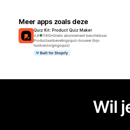
Meer apps zoals deze
Quiz Kit: Product Quiz Maker
van 5 sterren
4,8
(160)
•
Gratis abonnement beschikbaar
160 recensies in totaal
Productaanbevelingsquiz-bouwer (bijv.
huidverzorgingsquiz)
Built for Shopify
Wil 