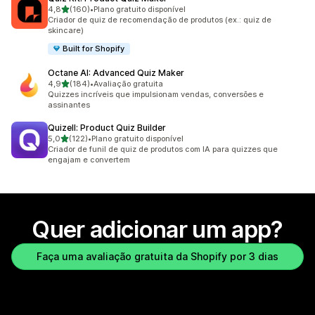
de 5 estrelas
4,8
(160)
•
Plano gratuito disponível
160 avaliações ao todo
Criador de quiz de recomendação de produtos (ex.: quiz de
skincare)
Built for Shopify
Octane AI: Advanced Quiz Maker
de 5 estrelas
4,9
(184)
•
Avaliação gratuita
184 avaliações ao todo
Quizzes incríveis que impulsionam vendas, conversões e
assinantes
Quizell: Product Quiz Builder
de 5 estrelas
5,0
(122)
•
Plano gratuito disponível
122 avaliações ao todo
Criador de funil de quiz de produtos com IA para quizzes que
engajam e convertem
Quer adicionar um app?
Faça uma avaliação gratuita da Shopify por 3 dias