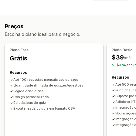
Pop-ups de e-mail
Intenção de saída
Descontos
Personalização
Formulários
Pesquisas
Quizzes
Pop-ups personalizados
Barra de progresso
Pop-ups
CSS personalizado
Gerenciamento de pop-ups
Preços
HTML personalizado
Em várias moedas
Ferramenta de edição
Código personalizado
Escolha o plano ideal para o negócio.
Em vários idiomas
Regras personalizadas
Fontes personalizadas
Tradução
Ofertas e recomendações
Lista de captura de e-mails
Campanhas
Plano Free
Plano Basic
Recomendações de produtos
Acionadores e regras
Automações
$39
Grátis
/mês
Produtos frequentemente comprados juntos
Definição de público-alvo
Segmentação
ou $374/ano (
Recomendações de IA
Marcação com tag
Relatórios
Análises
Recursos
Recursos
Até 100 respostas mensais aos quizzes
Análises
Até 500 res
Quantidade ilimitada de quizzes/questões
Taxas de cliques
Taxas de conversão
Funcionalid
Lógica condicional
Suporte por 
Desempenho da recomendação
Design personalizado
Sugestões de otimização
Adicione HT
Estatísticas de quiz
Desempenho do funil
Integração 
Exporte leads do quiz em formato CSV
Notificações
Integração 
Integração 