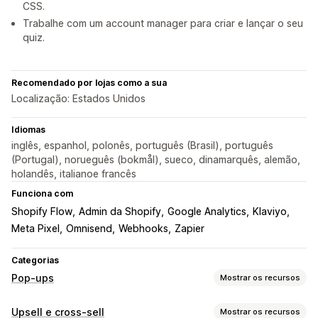
CSS.
Trabalhe com um account manager para criar e lançar o seu
quiz.
Recomendado por lojas como a sua
Localização: Estados Unidos
Idiomas
inglês, espanhol, polonês, português (Brasil), português
(Portugal), norueguês (bokmål), sueco, dinamarquês, alemão,
holandês, italianoe francês
Funciona com
Shopify Flow
Admin da Shopify
Google Analytics
Klaviyo
Meta Pixel
Omnisend
Webhooks
Zapier
Categorias
Pop-ups
Mostrar os recursos
Tipos de pop-ups
Upsell e cross-sell
Mostrar os recursos