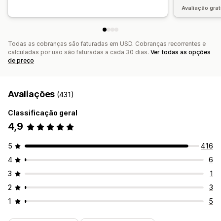
Avaliação grat
Todas as cobranças são faturadas em USD. Cobranças recorrentes e
calculadas por uso são faturadas a cada 30 dias.
Ver todas as opções
de preço
Avaliações
(431)
Classificação geral
4,9
5
416
4
6
3
1
2
3
1
5