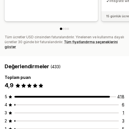
Integrate wi
15 günlük ücr
Tüm ücretler USD cinsinden faturalandırılır. Yinelenen ve kullanıma dayalı
ücretler 30 günde bir faturalandırılır.
Tüm fiyatlandırma seçeneklerini
göster
Değerlendirmeler
(433)
Toplam puan
4,9
5
418
4
6
3
1
2
3
1
5