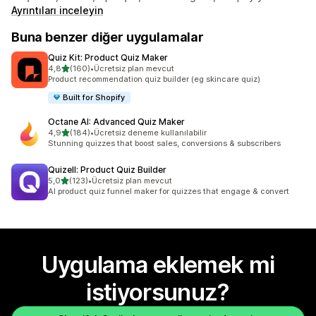
Ayrıntıları inceleyin
Buna benzer diğer uygulamalar
Quiz Kit: Product Quiz Maker
5 yıldız üzerinden
4,8
(160)
•
Ücretsiz plan mevcut
toplam 160 değerlendirme
Product recommendation quiz builder (eg skincare quiz)
Built for Shopify
Octane AI: Advanced Quiz Maker
5 yıldız üzerinden
4,9
(184)
•
Ücretsiz deneme kullanılabilir
toplam 184 değerlendirme
Stunning quizzes that boost sales, conversions & subscribers
Quizell: Product Quiz Builder
5 yıldız üzerinden
5,0
(123)
•
Ücretsiz plan mevcut
toplam 123 değerlendirme
AI product quiz funnel maker for quizzes that engage & convert
Uygulama eklemek mi
istiyorsunuz?