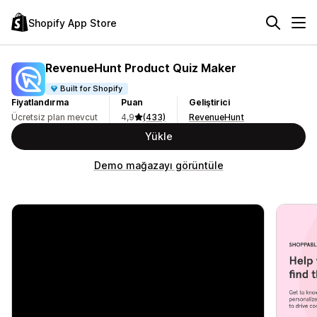
Shopify App Store
RevenueHunt Product Quiz Maker
Built for Shopify
Fiyatlandırma
Puan
Geliştirici
Ücretsiz plan mevcut
4,9
(433)
RevenueHunt
Yükle
Demo mağazayı görüntüle