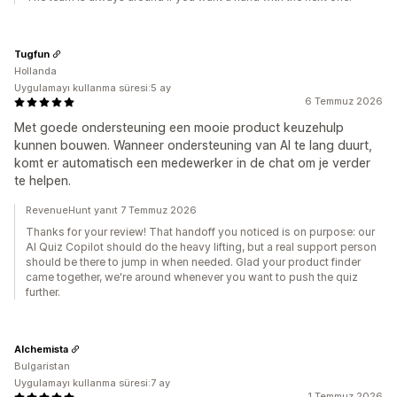
Tugfun
Hollanda
Uygulamayı kullanma süresi:5 ay
6 Temmuz 2026
Met goede ondersteuning een mooie product keuzehulp
kunnen bouwen. Wanneer ondersteuning van AI te lang duurt,
komt er automatisch een medewerker in de chat om je verder
te helpen.
RevenueHunt yanıt 7 Temmuz 2026
Thanks for your review! That handoff you noticed is on purpose: our
AI Quiz Copilot should do the heavy lifting, but a real support person
should be there to jump in when needed. Glad your product finder
came together, we're around whenever you want to push the quiz
further.
Alchemista
Bulgaristan
Uygulamayı kullanma süresi:7 ay
1 Temmuz 2026