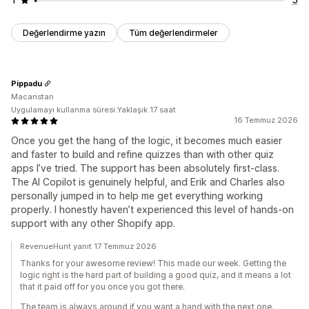
Değerlendirme yazın
Tüm değerlendirmeler
Pippadu
Macaristan
Uygulamayı kullanma süresi:Yaklaşık 17 saat
16 Temmuz 2026
Once you get the hang of the logic, it becomes much easier
and faster to build and refine quizzes than with other quiz
apps I’ve tried. The support has been absolutely first-class.
The AI Copilot is genuinely helpful, and Erik and Charles also
personally jumped in to help me get everything working
properly. I honestly haven’t experienced this level of hands-on
support with any other Shopify app.
RevenueHunt yanıt 17 Temmuz 2026
Thanks for your awesome review! This made our week. Getting the
logic right is the hard part of building a good quiz, and it means a lot
that it paid off for you once you got there.
The team is always around if you want a hand with the next one.