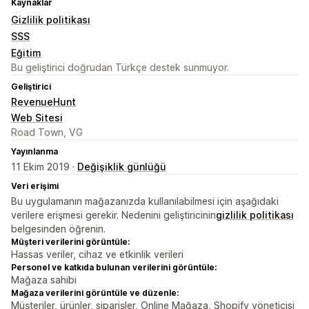
Kaynaklar
Gizlilik politikası
SSS
Eğitim
Bu geliştirici doğrudan Türkçe destek sunmuyor.
Geliştirici
RevenueHunt
Web Sitesi
Road Town, VG
Yayınlanma
11 Ekim 2019 ·
Değişiklik günlüğü
Veri erişimi
Bu uygulamanın mağazanızda kullanılabilmesi için aşağıdaki
verilere erişmesi gerekir. Nedenini geliştiricinin
gizlilik politikası
belgesinden öğrenin.
Müşteri verilerini görüntüle:
Hassas veriler, cihaz ve etkinlik verileri
Personel ve katkıda bulunan verilerini görüntüle:
Mağaza sahibi
Mağaza verilerini görüntüle ve düzenle:
Müşteriler, ürünler, siparişler, Online Mağaza, Shopify yöneticisi