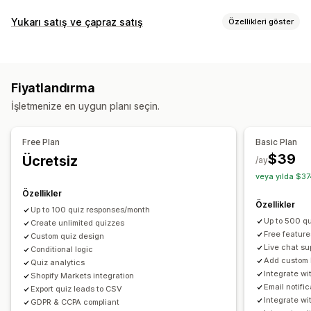
Açılır pencere türleri
Yukarı satış ve çapraz satış
Özellikleri göster
E-posta açılır pencereleri
Çıkış öncesi açılır pencereler
Özelleştirme
İndirimler
Formlar
Anketler
Kısa testler
İlerleme çubuğu
Açılır pencereler
Özel CSS
Özel HTML
Özel açılır pencereler
Fiyatlandırma
Çoklu para birimi
Çoklu dil
Özel kurallar
Açılır pencereleri yönetme
İşletmenize en uygun planı seçin.
Teklifler ve öneriler
Düzenleyici aracı
Özel kod
Özel yazı tipleri
Çeviri
Ürün önerileri
Genellikle birlikte satın alınan ürünler
E-posta kaydı listesi
Kampanyalar
Free Plan
Basic Plan
Yapay zeka önerileri
Tetikleyiciler ve kurallar
Otomasyonlar
Hedefleme
$39
Ücretsiz
/ay
Segmentasyon
Etiketleme
Raporlama
Analizler
veya yılda $37
Analizler
Özellikler
Tıklama oranı
Dönüşüm oranları
Öneri performansı
Özellikler
Up to 100 quiz responses/month
Optimizasyon önerileri
Huni performansı
Up to 500 q
Create unlimited quizzes
Free feature
Custom quiz design
Live chat su
Conditional logic
Add custom 
Quiz analytics
Integrate w
Shopify Markets integration
Email notifi
Export quiz leads to CSV
Integrate w
GDPR & CCPA compliant