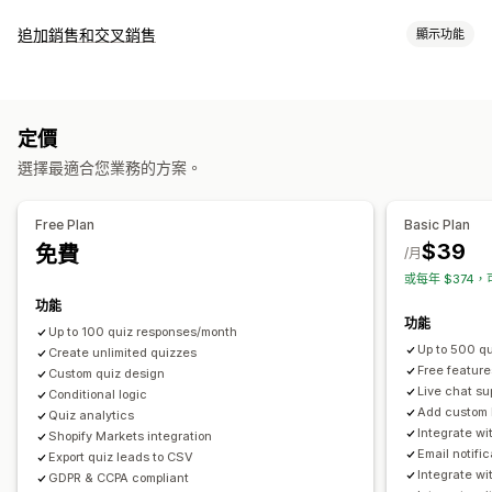
彈出式視窗類型
追加銷售和交叉銷售
顯示功能
電子郵件彈出式視窗
離開挽留行銷
折扣
表單
問卷調查
測驗
自訂
自訂彈出式視窗
進度列
彈出式視窗
自訂 CSS
自訂 HTML
多種幣別
多國語言
管理彈出式視窗
定價
自訂規則
編輯工具
自訂代碼
自訂字型
翻譯
電子郵件收集清單
行銷活動
選擇最適合您業務的方案。
銷售內容和建議
觸發條件與規則
自動化
目標設定
分群
標記
報告
分析
商品推薦
經常一起購買的商品
AI 推薦功能
Free Plan
Basic Plan
$39
免費
分析
/月
或每年 $374，
點閱率
轉換率
推薦成效
最佳化建議
漏斗成效
功能
功能
Up to 100 quiz responses/month
Up to 500 q
Create unlimited quizzes
Free feature
Custom quiz design
Live chat su
Conditional logic
Add custom 
Quiz analytics
Integrate w
Shopify Markets integration
Email notifi
Export quiz leads to CSV
Integrate w
GDPR & CCPA compliant