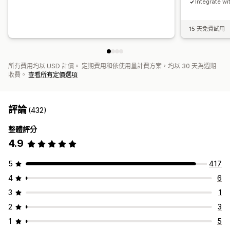
Integrate wi
15 天免費試用
所有費用均以 USD 計價。 定期費用和依使用量計費方案，均以 30 天為週期
收費。
查看所有定價選項
評論
(432)
整體評分
4.9
5
417
4
6
3
1
2
3
1
5