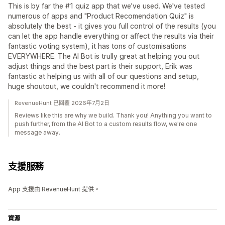
This is by far the #1 quiz app that we've used. We've tested
numerous of apps and "Product Recomendation Quiz" is
absolutely the best - it gives you full control of the results (you
can let the app handle everything or affect the results via their
fantastic voting system), it has tons of customisations
EVERYWHERE. The AI Bot is trully great at helping you out
adjust things and the best part is their support, Erik was
fantastic at helping us with all of our questions and setup,
huge shoutout, we couldn't recommend it more!
RevenueHunt 已回覆 2026年7月2日
Reviews like this are why we build. Thank you! Anything you want to
push further, from the AI Bot to a custom results flow, we're one
message away.
支援服務
App 支援由 RevenueHunt 提供。
資源