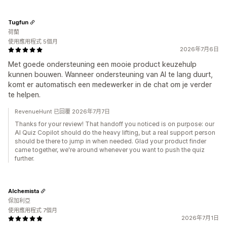
Tugfun
荷蘭
使用應用程式 5個月
2026年7月6日
Met goede ondersteuning een mooie product keuzehulp
kunnen bouwen. Wanneer ondersteuning van AI te lang duurt,
komt er automatisch een medewerker in de chat om je verder
te helpen.
RevenueHunt 已回覆 2026年7月7日
Thanks for your review! That handoff you noticed is on purpose: our
AI Quiz Copilot should do the heavy lifting, but a real support person
should be there to jump in when needed. Glad your product finder
came together, we're around whenever you want to push the quiz
further.
Alchemista
保加利亞
使用應用程式 7個月
2026年7月1日