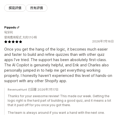
撰寫評價
所有評價
Pippadu
匈牙利
使用應用程式 大約17小時
2026年7月16日
Once you get the hang of the logic, it becomes much easier
and faster to build and refine quizzes than with other quiz
apps I’ve tried. The support has been absolutely first-class.
The AI Copilot is genuinely helpful, and Erik and Charles also
personally jumped in to help me get everything working
properly. I honestly haven’t experienced this level of hands-on
support with any other Shopify app.
RevenueHunt 已回覆 2026年7月17日
Thanks for your awesome review! This made our week. Getting the
logic right is the hard part of building a good quiz, and it means a lot
that it paid off for you once you got there.
The team is always around if you want a hand with the next one.