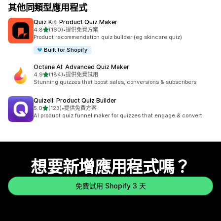
其他同類型應用程式
Quiz Kit: Product Quiz Maker
滿分 5 顆星
4.8
(160)
•
提供免費方案
共有 160 則評價
Product recommendation quiz builder (eg skincare quiz)
Built for Shopify
Octane AI: Advanced Quiz Maker
滿分 5 顆星
4.9
(184)
•
提供免費試用
共有 184 則評價
Stunning quizzes that boost sales, conversions & subscribers
Quizell: Product Quiz Builder
滿分 5 顆星
5.0
(123)
•
提供免費方案
共有 123 則評價
AI product quiz funnel maker for quizzes that engage & convert
想要新增應用程式嗎？
免費試用 Shopify 3 天