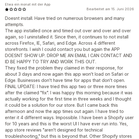
Etwa ein monat mit der App
Bearbeitet am 15. Juni 2026
Doesnt install. Have tried on numerous browsers and many
attempts.
The app installed once and timed out over and over and over
again, so I uninstalled it. Since then, it continues to not install
across Firefox, IE, Safari, and Edge. Across 4 different
storefronts. I wish I could contact you but again the APP
DOESNT SHOW UP. DROP ME AN EMAIL I CAN CONTACT AND
ID BE HAPPY TO TRY AND WORK THIS OUT.
They fixed the problem they claimed in their response, for
about 3 days and now again this app won't load on Safari or
Edge. Businesses don't have time for apps that don't open.
FINAL UPDATE: I have tried this app two or three more times
after the claimed "fix". I was happy this morning because it was
actually working for the first time in three weeks and I thought
it could be a solution for our store. But I came back this
afternoon and now the app times out again. I have tried to
enter it 4 different ways. Impossible. I have been a Shopify user
for 10 years and this is the worst UI I have ever run into. Yes,
app store reviews "aren't designed for technical
troubleshooting," but this is beyond that. Other Shopify stores