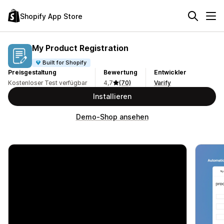
Shopify App Store
My Product Registration
Built for Shopify
Preisgestaltung
Bewertung
Entwickler
Kostenloser Test verfügbar
4,7
(70)
Varify
Installieren
Demo-Shop ansehen