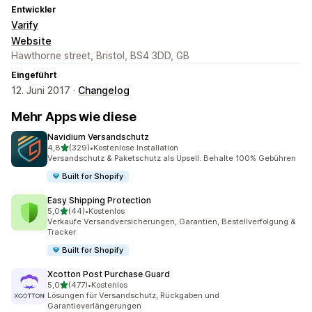
Entwickler
Varify
Website
Hawthorne street, Bristol, BS4 3DD, GB
Eingeführt
12. Juni 2017 ·
Changelog
Mehr Apps wie diese
Navidium Versandschutz
von 5 Sternen
4,8
(329)
•
Kostenlose Installation
329 Rezensionen insgesamt
Versandschutz & Paketschutz als Upsell. Behalte 100% Gebühren
Built for Shopify
Easy Shipping Protection
von 5 Sternen
5,0
(44)
•
Kostenlos
44 Rezensionen insgesamt
Verkaufe Versandversicherungen, Garantien, Bestellverfolgung &
Tracker
Built for Shopify
Xcotton Post Purchase Guard
von 5 Sternen
5,0
(477)
•
Kostenlos
477 Rezensionen insgesamt
Lösungen für Versandschutz, Rückgaben und
Garantieverlängerungen