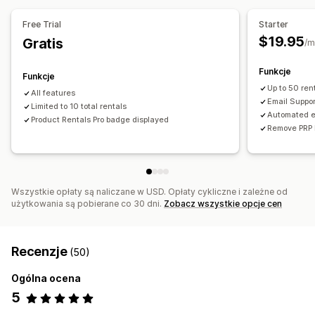
Kalendarz
Planowanie
Blokowanie dat
Free Trial
Starter
Anulowanie rezerwacji
Limity dotyczące liczby miejsc
$19.95
Gratis
/m
Powiadomienia e-mail
Powiadomienia SMS
Funkcje
Funkcje
Dostosowanie
Up to 50 ren
All features
Strony rezerwacji
Widżet kalendarza
Email Suppor
Limited to 10 total rentals
Niestandardowe powiadomienia
Branding
Automated em
Product Rentals Pro badge displayed
Remove PRP 
Niestandardowy CSS
Wszystkie opłaty są naliczane w USD. Opłaty cykliczne i zależne od
użytkowania są pobierane co 30 dni.
Zobacz wszystkie opcje cen
Recenzje
(50)
Ogólna ocena
5