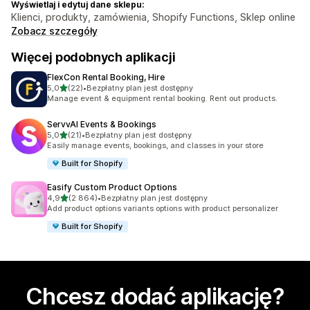
Wyświetlaj i edytuj dane sklepu:
Klienci, produkty, zamówienia, Shopify Functions, Sklep online
Zobacz szczegóły
Więcej podobnych aplikacji
FlexCon Rental Booking, Hire
na 5 gwiazdek
5,0
(22)
•
Bezpłatny plan jest dostępny
Łączna liczba recenzji: 22
Manage event & equipment rental booking. Rent out products.
ServvAI Events & Bookings
na 5 gwiazdek
5,0
(21)
•
Bezpłatny plan jest dostępny
Łączna liczba recenzji: 21
Easily manage events, bookings, and classes in your store
Built for Shopify
Easify Custom Product Options
na 5 gwiazdek
4,9
(2 864)
•
Bezpłatny plan jest dostępny
Łączna liczba recenzji: 2864
Add product options variants options with product personalizer
Built for Shopify
Chcesz dodać aplikację?