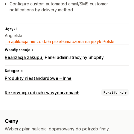
Configure custom automated email/SMS customer
notifications by delivery method
Języki
Angielski
Ta aplikacja nie została przetłumaczona na język Polski
Współpracuje z
Realizacja zakupu
Panel administracyjny Shopify
Kategorie
Produkty niestandardowe – Inne
Rezerwacja udziału w wydarzeniach
Pokaż funkcje
Typ wydarzenia
Wynajem
Usługi
Rezerwacje
Z udziałem osobistym
Ceny
Online
Wybierz plan najlepiej dopasowany do potrzeb firmy.
Zarządzanie rezerwacjami