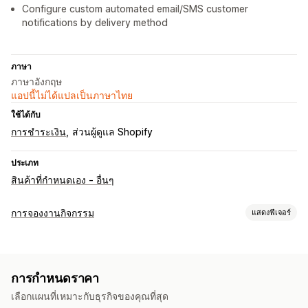
Configure custom automated email/SMS customer
notifications by delivery method
ภาษา
ภาษาอังกฤษ
แอปนี้ไม่ได้แปลเป็นภาษาไทย
ใช้ได้กับ
การชำระเงิน
ส่วนผู้ดูแล Shopify
ประเภท
สินค้าที่กำหนดเอง - อื่นๆ
การจองงานกิจกรรม
แสดงฟีเจอร์
ประเภทกิจกรรม
การเช่า
บริการต่างๆ
การจอง
ด้วยตนเอง
ออนไลน์
การกำหนดราคา
การจัดการการจอง
เลือกแผนที่เหมาะกับธุรกิจของคุณที่สุด
ปฏิทิน
การกำหนดเวลา
บล็อกวันที่
ยกเลิกการจอง
ขีดจำกัดความจุ