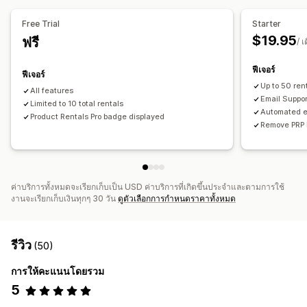
การแจ้งเตือนทางอีเมล
การแจ้งเตือนทาง SMS
Free Trial
Starter
$19.95
ฟรี
การปรับแต่ง
/ เ
หน้าการจอง
วิดเจ็ตปฏิทิน
การแจ้งเตือนพนักงาน
การสร้างแบรนด์
ฟีเจอร์
ฟีเจอร์
CSS ที่กำหนดเอง
Up to 50 ren
All features
Email Suppor
Limited to 10 total rentals
Automated em
Product Rentals Pro badge displayed
Remove PRP 
ค่าบริการทั้งหมดจะเรียกเก็บเป็น USD ค่าบริการที่เกิดขึ้นประจำและตามการใช้
งานจะเรียกเก็บเงินทุกๆ 30 วัน
ดูตัวเลือกการกำหนดราคาทั้งหมด
รีวิว
(50)
การให้คะแนนโดยรวม
5