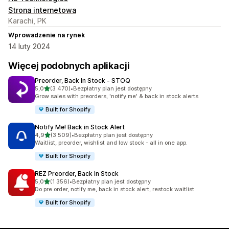
Strona internetowa
Karachi, PK
Wprowadzenie na rynek
14 luty 2024
Więcej podobnych aplikacji
Preorder, Back In Stock ‑ STOQ
na 5 gwiazdek
5,0
(3 470)
•
Bezpłatny plan jest dostępny
Łączna liczba recenzji: 3470
Grow sales with preorders, 'notify me' & back in stock alerts
Built for Shopify
Notify Me! Back in Stock Alert
na 5 gwiazdek
4,9
(3 509)
•
Bezpłatny plan jest dostępny
Łączna liczba recenzji: 3509
Waitlist, preorder, wishlist and low stock - all in one app.
Built for Shopify
REZ Preorder, Back In Stock
na 5 gwiazdek
5,0
(1 356)
•
Bezpłatny plan jest dostępny
Łączna liczba recenzji: 1356
Do pre order, notify me, back in stock alert, restock waitlist
Built for Shopify