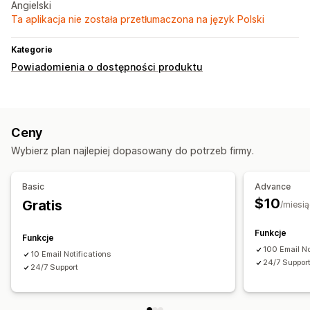
Angielski
Ta aplikacja nie została przetłumaczona na język Polski
Kategorie
Powiadomienia o dostępności produktu
Ceny
Wybierz plan najlepiej dopasowany do potrzeb firmy.
Basic
Advance
$10
Gratis
/miesią
Funkcje
Funkcje
100 Email No
10 Email Notifications
24/7 Suppor
24/7 Support