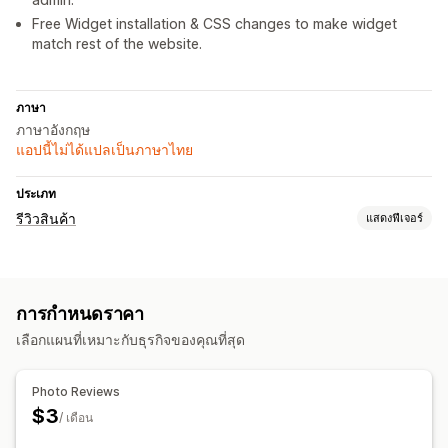
Free Widget installation & CSS changes to make widget
match rest of the website.
ภาษา
ภาษาอังกฤษ
แอปนี้ไม่ได้แปลเป็นภาษาไทย
ประเภท
รีวิวสินค้า
แสดงฟีเจอร์
ตัวเลือกการแสดงผล
รีวิวรูปภาพ
การให้ดาว
ภาพสไลด์
เลย์เอาต์แบบกริด
รีวิวเด่นๆ
การกำหนดราคา
สรุปรีวิว
เลือกแผนที่เหมาะกับธุรกิจของคุณที่สุด
วิธีรวบรวมรีวิว
แบบฟอร์ม
Photo Reviews
$3
/ เดือน