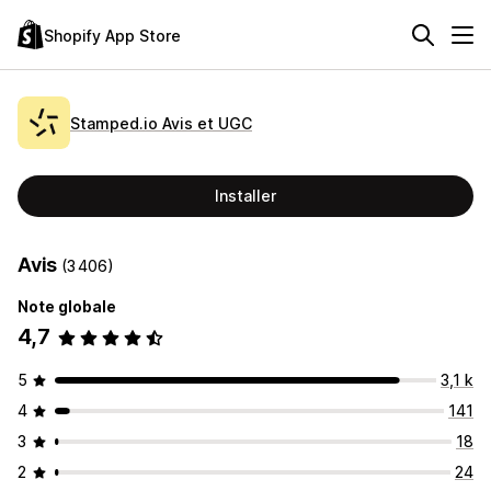
Shopify App Store
Stamped.io Avis et UGC
Installer
Avis
(3 406)
Note globale
4,7
5
3,1 k
4
141
3
18
2
24