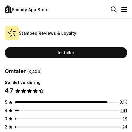
Shopify App Store
Stamped Reviews & Loyalty
Installer
Omtaler
(3,404)
Samlet vurdering
4.7
5
3.1K
4
141
3
18
2
24