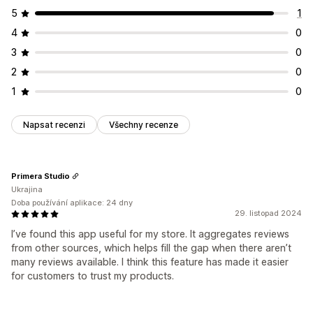
5
1
4
0
3
0
2
0
1
0
Napsat recenzi
Všechny recenze
Primera Studio
Ukrajina
Doba používání aplikace: 24 dny
29. listopad 2024
I’ve found this app useful for my store. It aggregates reviews
from other sources, which helps fill the gap when there aren’t
many reviews available. I think this feature has made it easier
for customers to trust my products.