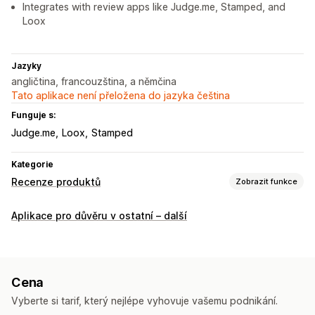
Integrates with review apps like Judge.me, Stamped, and
Loox
Jazyky
angličtina, francouzština, a němčina
Tato aplikace není přeložena do jazyka čeština
Funguje s:
Judge.me
Loox
Stamped
Kategorie
Recenze produktů
Zobrazit funkce
Možnosti zobrazení
Aplikace pro důvěru v ostatní – další
Ohlasy
Hvězdičková hodnocení
Stránka Všechny recenze
Recenze s nejlepším hodnocením
Vybrané recenze
Souhrny recenzí
Cena
Způsoby shromažďování recenzí
Vyberte si tarif, který nejlépe vyhovuje vašemu podnikání.
Syndikace recenzí