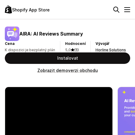
Shopify App Store
AIRA: AI Reviews Summary
Cena
Hodnocení
Vývojář
K dispozici je bezplatný plán
5,0
(1)
Horline Solutions
Instalovat
Zobrazit demoverzi obchodu