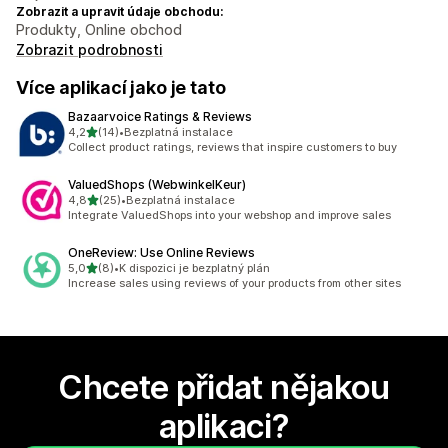
Zobrazit a upravit údaje obchodu:
Produkty, Online obchod
Zobrazit podrobnosti
Více aplikací jako je tato
Bazaarvoice Ratings & Reviews
z 5 hvězd
4,2
(14)
•
Bezplatná instalace
Celkový počet recenzí: 14
Collect product ratings, reviews that inspire customers to buy
ValuedShops (WebwinkelKeur)
z 5 hvězd
4,8
(25)
•
Bezplatná instalace
Celkový počet recenzí: 25
Integrate ValuedShops into your webshop and improve sales
OneReview: Use Online Reviews
z 5 hvězd
5,0
(8)
•
K dispozici je bezplatný plán
Celkový počet recenzí: 8
Increase sales using reviews of your products from other sites
Chcete přidat nějakou
aplikaci?