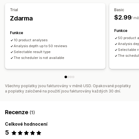
Trial
Basic
$2.99
Zdarma
/ mě
Funkce
Funkce
50 product 
10 product analyses
Analysis dep
Analysis depth up to 50 reviews
Selectable r
Selectable result type
The schedule
The scheduler is not available
Všechny poplatky jsou fakturovány v měně USD. Opakované poplatky
a poplatky založené na použití jsou fakturovány každých 30 dní.
Recenze
(1)
Celkové hodnocení
5