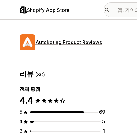
Shopify App Store
Autoketing Product Reviews
리뷰
(80)
전체 평점
4.4
5
69
4
5
3
1