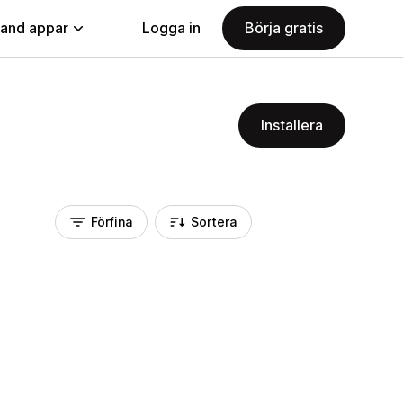
land appar
Logga in
Börja gratis
Installera
Förfina
Sortera