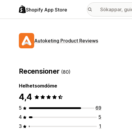
Shopify App Store
Autoketing Product Reviews
Recensioner
(80)
Helhetsomdöme
4,4
5
69
4
5
3
1