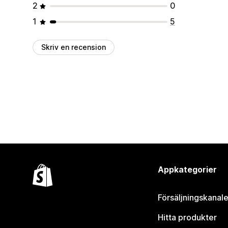
2
0
1
5
Skriv en recension
Appkategorier
Försäljningskanale
Hitta produkter