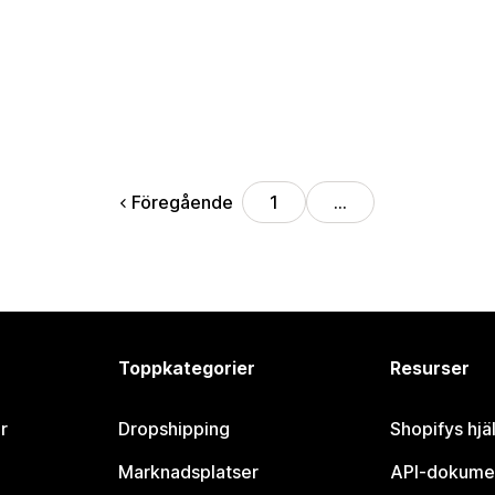
Föregående
1
…
Toppkategorier
Resurser
r
Dropshipping
Shopifys hjä
Marknadsplatser
API-dokume