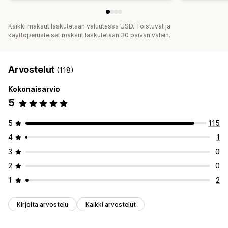
Kaikki maksut laskutetaan valuutassa USD. Toistuvat ja
käyttöperusteiset maksut laskutetaan 30 päivän välein.
Arvostelut
(118)
Kokonaisarvio
5
5
115
4
1
3
0
2
0
1
2
Kirjoita arvostelu
Kaikki arvostelut