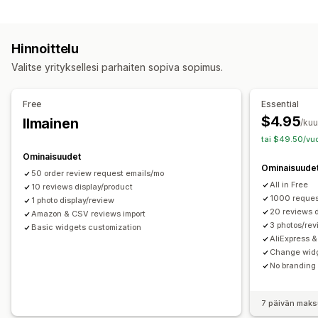
Sisältötyypit
Tähtiluokitukset
Äänestys
Tunnukset
Karusellit
Kuvat
Videot
Arvostelut
Mediagalleriat
Ruudukkoasettelu
Välilehdet tai sivupalkit
Hinnoittelu
Kaikki arvostelut -sivu
Parhaat arvostelut
Näyttövaihtoehdot
Valitse yrityksellesi parhaiten sopiva sopimus.
Arvostelujen kohokohdat
Arvostelukoosteet
Tuotteen katselukerrat
Arvostelujen määrä
Tuoteryhmittely
Suodatus
Rich-koodinpätkät
Tykätyt tuotteet
Mukautetut ilmoitukset
Monikielisyys
Free
Essential
Mukautetut pohjat
Arvostelujen keräystavat
$4.95
Ilmainen
/ku
Sähköpostipyynnöt
SMS-pyynnöt
Ponnahdusilmoitukset
tai $49.50/vuo
Analytiikka
Lomakkeet
Kampanjat
Tuonti ja vienti
Arvostelujen siirto
Ominaisuudet
Sitoutumisen seuranta
Konversioseuranta
Ominaisuude
Arvostelujen syndikointi
Automaatiot
Mukautetut pyynnöt
50 order review request emails/mo
All in Free
10 reviews display/product
1000 reques
1 photo display/review
20 reviews d
Amazon & CSV reviews import
3 photos/re
Basic widgets customization
AliExpress &
Change wid
No branding
7 päivän maks