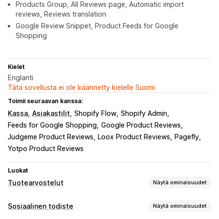
Products Group, All Reviews page, Automatic import
reviews, Reviews translation
Google Review Snippet, Product Feeds for Google
Shopping
Kielet
Englanti
Tätä sovellusta ei ole käännetty kielelle Suomi
Toimii seuraavan kanssa:
Kassa
Asiakastilit
Shopify Flow
Shopify Admin
Feeds for Google Shopping
Google Product Reviews
Judgeme Product Reviews
Loox Product Reviews
Pagefly
Yotpo Product Reviews
Luokat
Tuotearvostelut
Näytä ominaisuudet
Näyttövaihtoehdot
Sosiaalinen todiste
Näytä ominaisuudet
Suositukset
Valokuva-arvostelut
Videoarvostelut