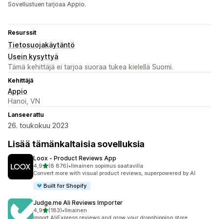
Sovellustuen tarjoaa Appio.
Resurssit
Tietosuojakäytäntö
Usein kysyttyä
Tämä kehittäjä ei tarjoa suoraa tukea kielellä Suomi.
Kehittäjä
Appio
Hanoi, VN
Lanseerattu
26. toukokuu 2023
Lisää tämänkaltaisia sovelluksia
Loox ‑ Product Reviews App
/ 5 tähteä
4,9
(8 876)
•
Ilmainen sopimus saatavilla
8876 arvostelua yhteensä
Convert more with visual product reviews, superpowered by AI
Built for Shopify
Judge.me Ali Reviews Importer
/ 5 tähteä
4,9
(183)
•
Ilmainen
183 arvostelua yhteensä
Import AliExpress reviews and grow your dropshipping store