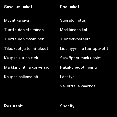
Sovellusluokat
Pääluokat
Myyntikanavat
Suoratoimitus
Tuotteiden etsiminen
Markkinapaikat
Tuotteiden myyminen
Tuotearvostelut
Tilaukset ja toimitukset
Lisämyynti ja tuotepaketit
Kaupan suunnittelu
Sähköpostimarkkinointi
Markkinointi ja konversio
Hakukoneoptimointi
Kaupan hallinnointi
Lähetys
Valuutta ja käännös
Resurssit
Shopify