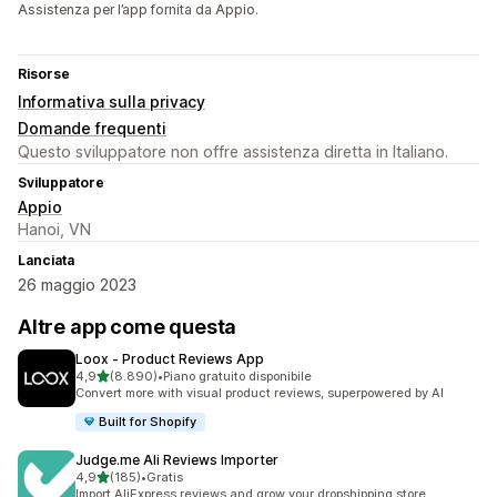
Assistenza per l’app fornita da Appio.
Risorse
Informativa sulla privacy
Domande frequenti
Questo sviluppatore non offre assistenza diretta in Italiano.
Sviluppatore
Appio
Hanoi, VN
Lanciata
26 maggio 2023
Altre app come questa
Loox ‑ Product Reviews App
stelle su 5
4,9
(8.890)
•
Piano gratuito disponibile
8890 recensioni totali
Convert more with visual product reviews, superpowered by AI
Built for Shopify
Judge.me Ali Reviews Importer
stelle su 5
4,9
(185)
•
Gratis
185 recensioni totali
Import AliExpress reviews and grow your dropshipping store