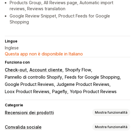
Products Group, All Reviews page, Automatic import
reviews, Reviews translation
Google Review Snippet, Product Feeds for Google
Shopping
Lingue
Inglese
Questa app non è disponibile in Italiano
Funziona con
Check-out
Account cliente
Shopify Flow
Pannello di controllo Shopify
Feeds for Google Shopping
Google Product Reviews
Judgeme Product Reviews
Loox Product Reviews
Pagefly
Yotpo Product Reviews
Categorie
Recensioni dei prodotti
Mostra funzionalità
Opzioni di visualizzazione
Convalida sociale
Mostra funzionalità
Testimonianze
Recensioni con foto
Recensioni con video