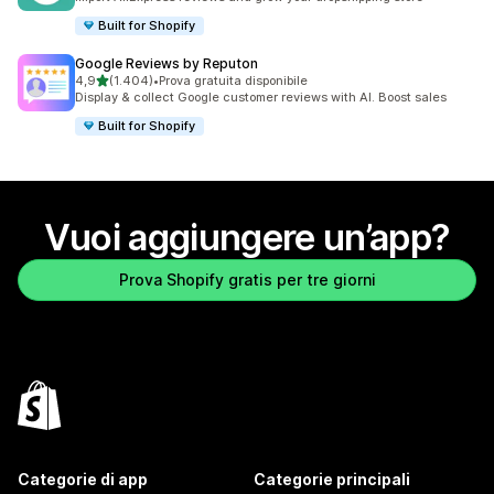
Built for Shopify
Google Reviews by Reputon
stelle su 5
4,9
(1.404)
•
Prova gratuita disponibile
1404 recensioni totali
Display & collect Google customer reviews with AI. Boost sales
Built for Shopify
Vuoi aggiungere un’app?
Prova Shopify gratis per tre giorni
Categorie di app
Categorie principali