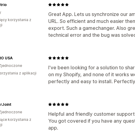
trio
y
Great App. Lets us synchronize our am
ięcy korzystania z
URL. So efficient and much easier then
ji
export. Such a gamechanger. Also grea
technical error and the bug was solved
RO USA
Zjednoczone
I've been looking for a solution to s
orzystania z aplikacji
on my Shopify, and none of it works w
perfectly and easy to install. Perfect
rJoint
Zjednoczone
Helpful and friendly customer support
iące korzystania z
You got covered if you have any quest
ji
app.