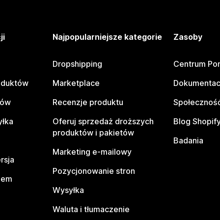
ji
Najpopularniejsze kategorie
Zasoby
Dropshipping
Centrum Po
oduktów
Marketplace
Dokumentac
tów
Recenzje produktu
Społeczność
yłka
Oferuj sprzedaż droższych
Blog Shopif
produktów i pakietów
Badania
Marketing e-mailowy
rsja
Pozycjonowanie stron
pem
Wysyłka
Waluta i tłumaczenie