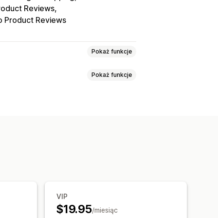
oduct Reviews
o Product Reviews
Pokaż funkcje
Pokaż funkcje
ecenzje z filmami
Liczba gwiazdek
ie multimediów
Układ siatki
kich recenzji
Najlepsze recenzje
zczenie recenzji
Fragmenty rozszerzone
ji
Polubione produkty
lojęzyczne
Układy niestandardowe
MS
Wyskakujące okienka
rt
Migracja recenzji
 konwersji
VIP
Niestandardowe prośby
$19.95
/miesiąc