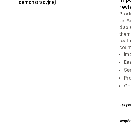
demonstracyjnej
revi
Produ
i.e. 
displ
theme
featu
count
Im
Eas
Sen
Pro
Go
Języki
Współ