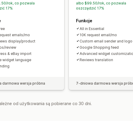
.50/rok, co pozwala
albo $99.50/rok, co pozwala
zić 17%
oszczędzić 17%
e
Funkcje
Free
All in Essential
equest emails/mo
10K request email/mo
iews display/product
Custom email sender and logo
os/review
Google Shopping feed
ress & eBay import
Advanced widget customizati
 widget language
Reviews translation
nding
a darmowa wersja próbna
7-dniowa darmowa wersja prób
zależne od użytkowania są pobierane co 30 dni.