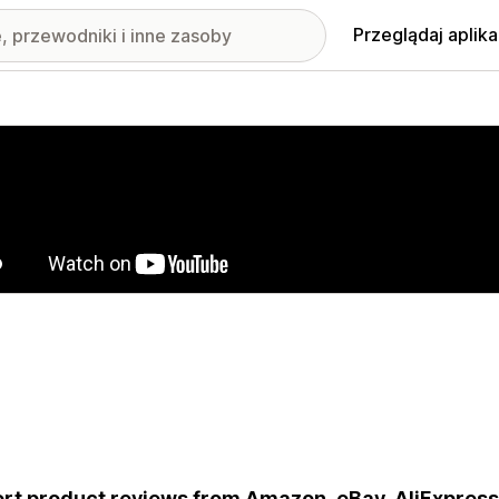
Przeglądaj aplika
nione obrazy w galerii
rt product reviews from Amazon, eBay, AliExpress.