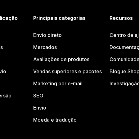
licação
Principais categorias
Recursos
Envio direto
Centro de a
os
Mercados
Documentaç
Avaliações de produtos
Comunidade
vio
Vendas superiores e pacotes
Blogue Shop
Marketing por e-mail
Investigaçã
ersão
SEO
Envio
Moeda e tradução