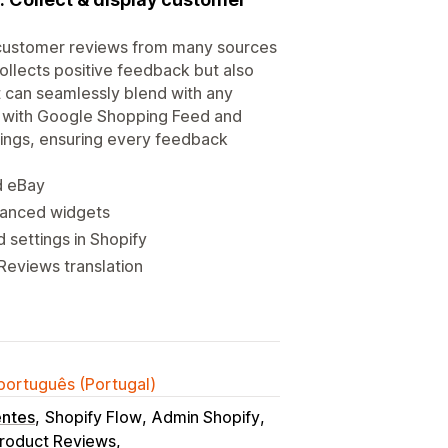
t customer reviews from many sources
ollects positive feedback but also
t can seamlessly blend with any
tes with Google Shopping Feed and
tings, ensuring every feedback
d eBay
vanced widgets
settings in Shopify
Reviews translation
 português (Portugal)
entes
Shopify Flow
Admin Shopify
roduct Reviews