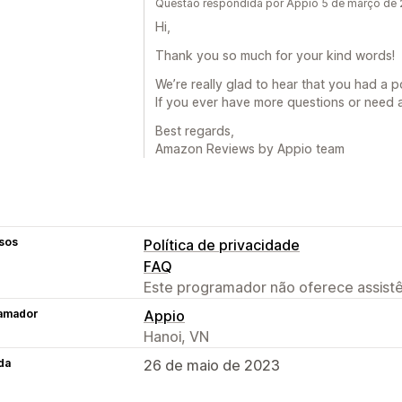
Questão respondida por Appio 5 de março de
Hi,
Thank you so much for your kind words!
We’re really glad to hear that you had a 
If you ever have more questions or need a
Best regards,
Amazon Reviews by Appio team
sos
Política de privacidade
FAQ
Este programador não oferece assistê
amador
Appio
Hanoi, VN
da
26 de maio de 2023