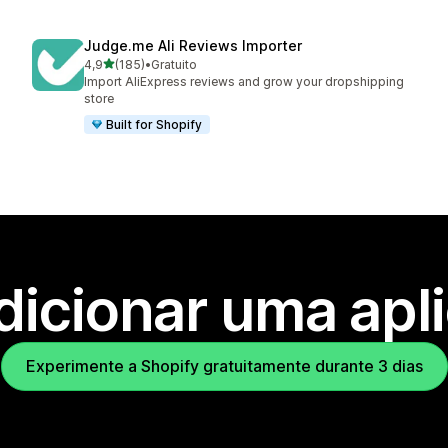
Judge.me Ali Reviews Importer
de 5 estrelas
4,9
(185)
•
Gratuito
185 total de avaliações
Import AliExpress reviews and grow your dropshipping
store
Built for Shopify
dicionar uma apl
Experimente a Shopify gratuitamente durante 3 dias