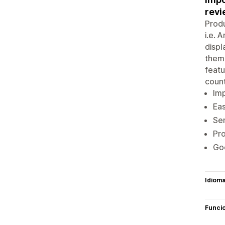
revi
Produ
i.e. 
displ
theme
featu
count
Im
Eas
Sen
Pro
Go
Idiom
Funci