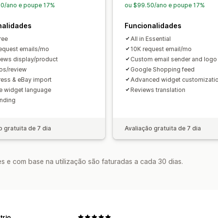
50/ano e poupe 17%
ou $99.50/ano e poupe 17%
nalidades
Funcionalidades
Free
All in Essential
equest emails/mo
10K request email/mo
iews display/product
Custom email sender and logo
os/review
Google Shopping feed
ress & eBay import
Advanced widget customizati
 widget language
Reviews translation
nding
o gratuita de 7 dia
Avaliação gratuita de 7 dia
s e com base na utilização são faturadas a cada 30 dias.
trio