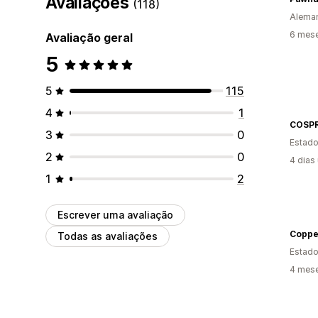
Avaliações
(118)
Alema
6 mese
Avaliação geral
5
5
115
4
1
COSP
3
0
Estado
2
0
4 dias
1
2
Escrever uma avaliação
Coppe
Todas as avaliações
Estado
4 mese