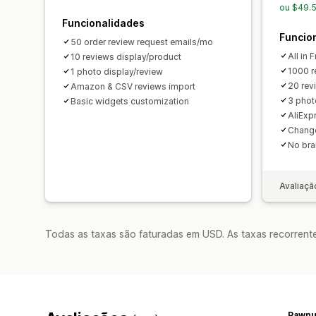
ou $49.
Funcionalidades
Funcio
50 order review request emails/mo
All in 
10 reviews display/product
1000 r
1 photo display/review
20 rev
Amazon & CSV reviews import
3 phot
Basic widgets customization
AliExp
Change
No bra
Avaliaçã
Todas as taxas são faturadas em USD. As taxas recorrente
Pawnu