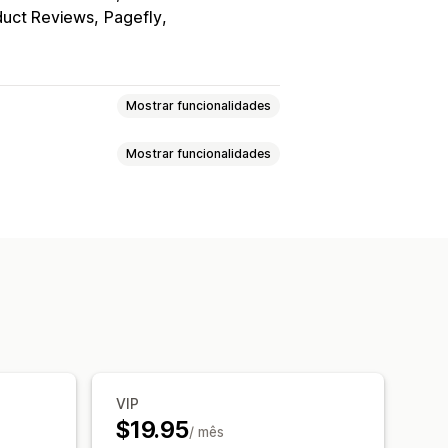
duct Reviews
Pagefly
Mostrar funcionalidades
Mostrar funcionalidades
Avaliações com vídeos
sséis
quema de grelha
a de todas as avaliações
valiações
Sínteses de avaliações
 de avaliações
Produtos favoritos
agmentos ricos
gue
Esquemas personalizados
Pop-ups
Formulários
Promoções
e conversões
VIP
liações
Distribuição de avaliações
$19.95
ados
/ mês