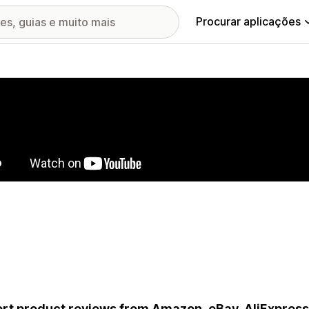
Procurar aplicações
ia de imagens em destaque
rt product reviews from Amazon, eBay, AliExpress.