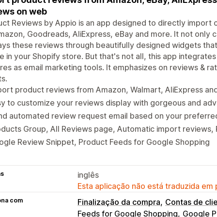
ews on web
ct Reviews by Appio is an app designed to directly impor
Amazon, Goodreads, AliExpress, eBay and more. It not only c
ays these reviews through beautifully designed widgets tha
 in your Shopify store. But that's not all, this app integra
res as email marketing tools. It emphasizes on reviews & ra
s.
port product reviews from Amazon, Walmart, AliExpress an
y to customize your reviews display with gorgeous and ad
d automated review request email based on your preferred 
ducts Group, All Reviews page, Automatic import reviews, 
ogle Review Snippet, Product Feeds for Google Shopping
as
inglês
Esta aplicação não está traduzida em
ona com
Finalização da compra
Contas de cli
Feeds for Google Shopping
Google P