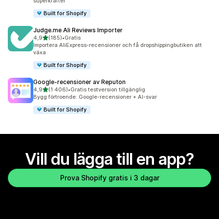
superkrafter
Built for Shopify
Judge.me Ali Reviews Importer
av 5 stjärnor
4,9
(185)
•
Gratis
185 recensioner totalt
Importera AliExpress-recensioner och få dropshippingbutiken att
växa
Built for Shopify
Google‑recensioner av Reputon
av 5 stjärnor
4,9
(1 406)
•
Gratis testversion tillgänglig
1406 recensioner totalt
Bygg förtroende: Google-recensioner + AI-svar
Built for Shopify
Vill du lägga till en app?
Prova Shopify gratis i 3 dagar