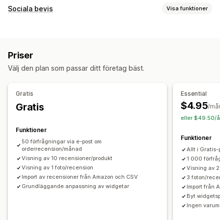
Visningsalternativ
Sociala bevis
Visa funktioner
Berättelser
Fotorecensioner
Videorecensioner
Innehållstyper
Stjärnklassificering
Omröstningar
Märken
Karuseller
Foton
Videor
Recensioner
Mediagallerier
Rutnätslayout
Flikar eller sidopaneler
Priser
En sida med alla recensioner
Positiva recensioner
Visningsalternativ
Välj den plan som passar ditt företag bäst.
Höjdpunkter från recensioner
Produktvisningar
Antal recensioner
Gillade produkter
Sammanfattningar av recensioner
Produktgrupper
Anpassade meddelanden
Flera språk
Anpassade layouter
Gratis
Essential
Filtrering
Textfragment
$4.95
Gratis
Analysverktyg
/må
Metoder för insamling av recensioner
eller $49.50/å
Spårning av engagemang
Konverteringsspårning
Förfrågningar via e-post
Förfrågningar via sms
Funktioner
Funktioner
Popup-fönster
Formulär
Kampanjer
Import och export
50 förfrågningar via e-post om
orderrecension/månad
Allt i Gratis
Migrering av recensioner
Syndikering av recensioner
Visning av 10 recensioner/produkt
1 000 förfr
Automatiseringar
Anpassade förfrågningar
Visning av 1 foto/recension
Visning av 
Import av recensioner från Amazon och CSV
3 foton/rece
Grundläggande anpassning av widgetar
Import från 
Byt widgets
Ingen varumä