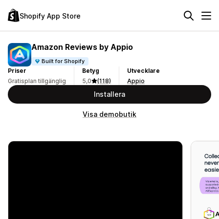
Shopify App Store
Amazon Reviews by Appio
Built for Shopify
Priser
Betyg
Utvecklare
Gratisplan tillgänglig
5,0
(118)
Appio
Installera
Visa demobutik