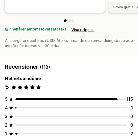
Prova gratis i
Innehåller automatöversatt text
Visa original
Alla avgifter debiteras i USD. Återkommande och användningsbaserade
avgifter faktureras var 30:e dag.
Recensioner
(118)
Helhetsomdöme
5
5
115
4
1
3
0
2
0
1
2