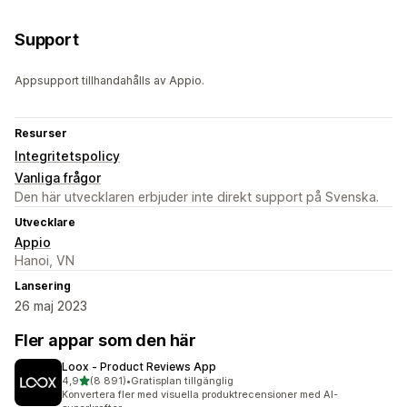
Support
Appsupport tillhandahålls av Appio.
Resurser
Integritetspolicy
Vanliga frågor
Den här utvecklaren erbjuder inte direkt support på Svenska.
Utvecklare
Appio
Hanoi, VN
Lansering
26 maj 2023
Fler appar som den här
Loox ‑ Product Reviews App
av 5 stjärnor
4,9
(8 891)
•
Gratisplan tillgänglig
8891 recensioner totalt
Konvertera fler med visuella produktrecensioner med AI-