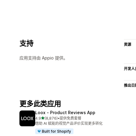
支持
资源
应用支持由 Appio 提供。
开发人
推出日
更多此类应用
Loox ‑ Product Reviews App
星（满分 5 星）
4.9
(8,876)
•
提供免费套餐
总共 8876 条评论
借助 AI 赋能的视觉产品评价实现更多转化
Built for Shopify