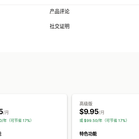
产品评论
展示选项
社交证明
客户推荐语
图片评论
视频评论
星级评
内容类型
网格布局
标签或侧边栏
所有评论页面
照片
视频
评论
产品分组
筛选
丰富代码片段
展示选项
收集评论的方式
产品浏览次数
评论数量
喜欢的产品
自
电子邮件请求
短信请求
弹出窗口
表单
评论分发
自动化
自定义请求
分析
互动跟踪
转化跟踪
高级版
5
$9.95
/月
/月
50/年（可节省 17%）
或 $99.50/年（可节省 17%）
能
特色功能