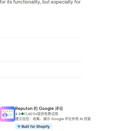
 its functionality, but especially for
Reputon 的 Google 评论
星（满分 5 星）
4.9
(1,401)
•
提供免费试用
总共 1401 条评论
建立信任：收集、展示 Google 评论并用 AI 回复
Built for Shopify