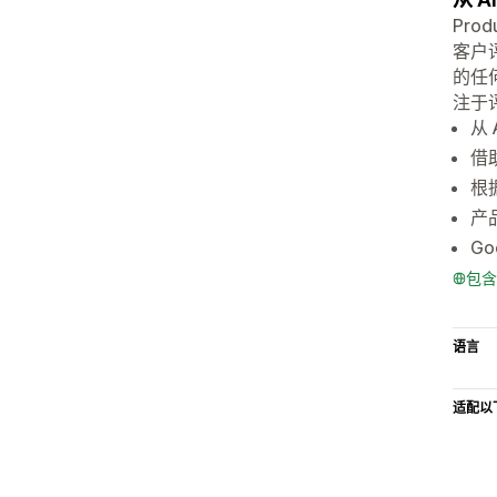
Pro
客户
的任何
注于
从 
借
根
产
Go
包含
语言
适配以