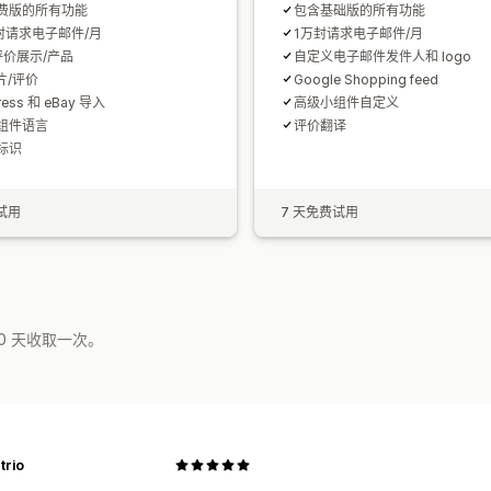
费版的所有功能
包含基础版的所有功能
 封请求电子邮件/月
1万封请求电子邮件/月
评价展示/产品
自定义电子邮件发件人和 logo
片/评价
Google Shopping feed
press 和 eBay 导入
高级小组件自定义
组件语言
评价翻译
标识
试用
7 天免费试用
0 天收取一次。
trio