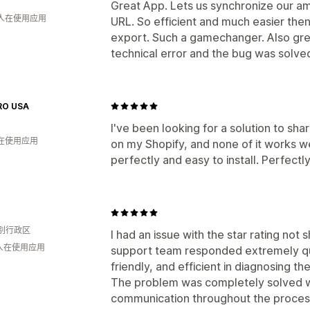
Great App. Lets us synchronize our am
 人在使用应用
URL. So efficient and much easier then
export. Such a gamechanger. Also grea
technical error and the bug was solved
RO USA
I've been looking for a solution to s
人在使用应用
on my Shopify, and none of it works w
perfectly and easy to install. Perfect
别行政区
I had an issue with the star rating no
 人在使用应用
support team responded extremely qui
friendly, and efficient in diagnosing th
The problem was completely solved wi
communication throughout the proces