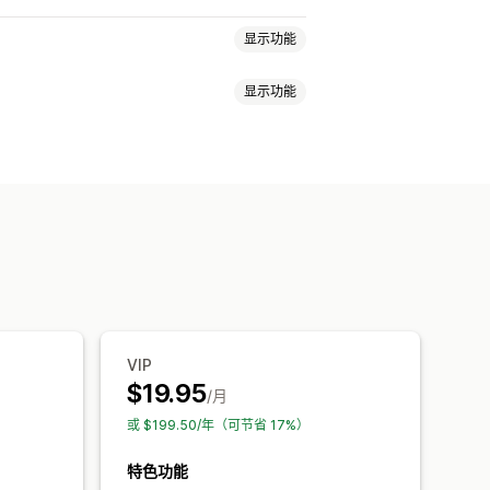
显示功能
显示功能
分
投票
徽章
轮播
媒体图库
热门评论
评论亮点
评论摘要
定义通知
多语言
自定义布局
促销
导入和导出
评论迁移
VIP
$19.95
/月
或 $199.50/年（可节省 17%）
特色功能