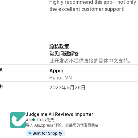
Highly recommend this app—not only for
the excellent customer support!
隐私政策
常见问题解答
此开发者不提供直接的简体中文支持。
员
Appio
Hanoi, VN
期
2023年5月26日
Judge.me Ali Reviews Importer
星（满分 5 星）
4.9
(183)
•
免费
总共 183 条评论
导入 AliExpress 评论，发展您的代发货商店
Built for Shopify