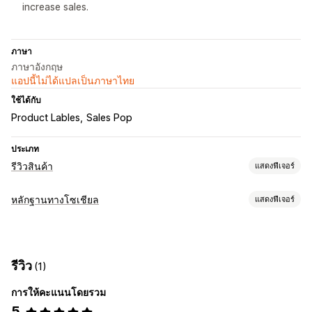
increase sales.
ภาษา
ภาษาอังกฤษ
แอปนี้ไม่ได้แปลเป็นภาษาไทย
ใช้ได้กับ
Product Lables
Sales Pop
ประเภท
รีวิวสินค้า
แสดงฟีเจอร์
ตัวเลือกการแสดงผล
หลักฐานทางโซเชียล
แสดงฟีเจอร์
รีวิวรูปภาพ
แกลเลอรีสื่อ
หน้ารีวิวทั้งหมด
ประเภทเนื้อหา
วิธีรวบรวมรีวิว
UGC
รูปภาพ
วิดีโอ
รีวิว
คำขอทางอีเมล
โซเชียลมีเดีย
นำเข้าและส่งออก
รีวิว
(1)
ตัวเลือกการแสดงผล
การทำงานอัตโนมัติ
การให้คะแนนโดยรวม
ยอดเข้าชมสินค้า
หลายภาษา
5