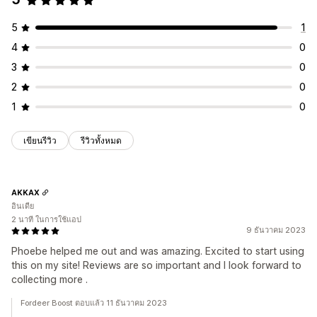
การวิเคราะห์
การติดตามการมีส่วนร่วม
การติดตามคอนเวอร์ชัน
5
1
4
0
3
0
2
0
1
0
เขียนรีวิว
รีวิวทั้งหมด
AKKAX
อินเดีย
2 นาที ในการใช้แอป
9 ธันวาคม 2023
Phoebe helped me out and was amazing. Excited to start using
this on my site! Reviews are so important and I look forward to
collecting more .
Fordeer Boost ตอบแล้ว 11 ธันวาคม 2023