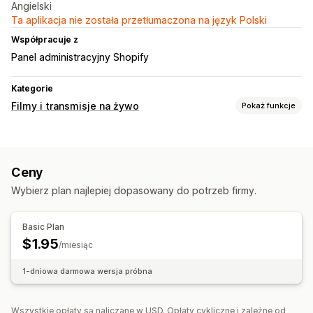
Angielski
Ta aplikacja nie została przetłumaczona na język Polski
Współpracuje z
Panel administracyjny Shopify
Kategorie
Filmy i transmisje na żywo
Pokaż funkcje
Zarządzanie filmami
Filmy z produktami dostępnymi do zakupu
Ceny
Automatyczne odtwarzanie
Filmy interaktywne
Wybierz plan najlepiej dopasowany do potrzeb firmy.
Dostosowanie
Widżet filmów
Osadzone filmy
Basic Plan
Responsywność na urządzeniach mobilnych
$1.95
/miesiąc
1-dniowa darmowa wersja próbna
Wszystkie opłaty są naliczane w USD. Opłaty cykliczne i zależne od