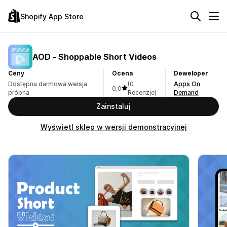
Shopify App Store
AOD ‑ Shoppable Short Videos
Ceny
Ocena
Deweloper
Dostępna darmowa wersja
(0
Apps On
0,0
próbna
Recenzje)
Demand
Zainstaluj
Wyświetl sklep w wersji demonstracyjnej