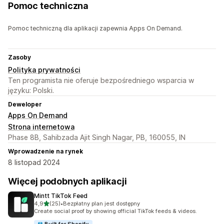
Pomoc techniczna
Pomoc techniczną dla aplikacji zapewnia Apps On Demand.
Zasoby
Polityka prywatności
Ten programista nie oferuje bezpośredniego wsparcia w
języku: Polski.
Deweloper
Apps On Demand
Strona internetowa
Phase 8B, Sahibzada Ajit Singh Nagar, PB, 160055, IN
Wprowadzenie na rynek
8 listopad 2024
Więcej podobnych aplikacji
Mintt TikTok Feed
na 5 gwiazdek
4,9
(25)
•
Bezpłatny plan jest dostępny
Łączna liczba recenzji: 25
Create social proof by showing official TikTok feeds & videos.
Built for Shopify