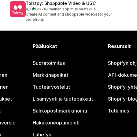
Tolstoy: Shoppable Video & UGC
/ 5 tähteä
4,7
(237)
•
Ilmainen sopimus saatavilla
237 arvostelua yhteensä
Create AI content and shoppable videos for your
storefront.
Pääluokat
Resurssit
Suoratoimitus
Shopifyn oh
nen
Markkinapaikat
API-dokume
inen
Tuotearvostelut
Shopify-yht
tukset
Lisämyynti ja tuotepaketit
Shopify-blog
u
Sähköpostimarkkinointi
Tutkimus
nversio
Hakukoneoptimointi
i
Lähetys