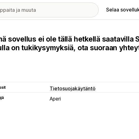
Selaa sovellu
ä sovellus ei ole tällä hetkellä saatavilla
ulla on tukikysymyksiä, ota suoraan yhteyt
sit
Tietosuojakäytäntö
äjä
Aperi