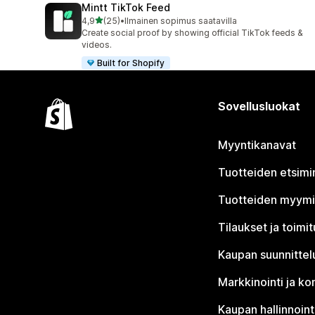
Mintt TikTok Feed
/ 5 tähteä
4,9
(25)
•
Ilmainen sopimus saatavilla
25 arvostelua yhteensä
Create social proof by showing official TikTok feeds &
videos.
Built for Shopify
Sovellusluokat
Myyntikanavat
Tuotteiden etsimi
Tuotteiden myym
Tilaukset ja toimi
Kaupan suunnittel
Markkinointi ja ko
Kaupan hallinnoint