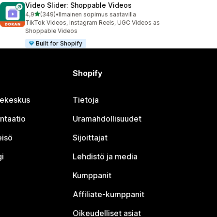
Video Slider: Shoppable Videos
/ 5 tähteä
4,9
(349)
•
Ilmainen sopimus saatavilla
349 arvostelua yhteensä
TikTok Videos, Instagram Reels, UGC Videos as
Shoppable Videos
Built for Shopify
Shopify
jekeskus
Tietoja
ntaatio
Uramahdollisuudet
eisö
Sijoittajat
i
Lehdistö ja media
Kumppanit
Affiliate-kumppanit
Oikeudelliset asiat