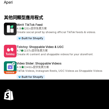
Aperi
其他同類型應用程式
Mintt TikTok Feed
滿分 5 顆星
4.9
(25)
•
提供免費方案
共有 25 則評價
Create social proof by showing official TikTok feeds & videos.
Built for Shopify
Tolstoy: Shoppable Video & UGC
滿分 5 顆星
4.7
(237)
•
提供免費方案
共有 237 則評價
Create AI content and shoppable videos for your storefront.
Video Slider: Shoppable Videos
滿分 5 顆星
4.9
(349)
•
提供免費方案
共有 349 則評價
TikTok Videos, Instagram Reels, UGC Videos as Shoppable Videos
Built for Shopify