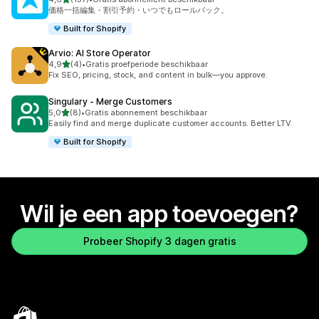
137 recensies in totaal
価格一括編集・割引予約・いつでもロールバック。
Built for Shopify
Arvio: AI Store Operator
van 5 sterren
4,9
(4)
•
Gratis proefperiode beschikbaar
4 recensies in totaal
Fix SEO, pricing, stock, and content in bulk—you approve.
Singulary ‑ Merge Customers
van 5 sterren
5,0
(8)
•
Gratis abonnement beschikbaar
8 recensies in totaal
Easily find and merge duplicate customer accounts. Better LTV.
Built for Shopify
Wil je een app toevoegen?
Probeer Shopify 3 dagen gratis