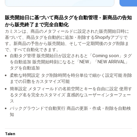
販売開始日に基づいて商品タグを自動管理 - 新商品の告知
から販売終了まで完全自動化
カミスンは、商品のメタフィールドに設定された販売開始日時に
基づいて、商品タグを自動的に追加・削除するShopifyアプリで
す。新商品の予告から販売開始、そして一定期間後のタグ削除ま
で、すべて自動化できます。
自動タグ管理 販売開始日が設定されると「Coming soon」タグ
を自動追加 販売開始時刻になると「NEW」「NEW ARRIVAL」
タグを自動追加
柔軟な時間設定 タグ削除時間を時分単位で細かく設定可能 削除
までの日数をカスタマイズ可能
簡単設定 メタフィールドの名前空間とキーを自由に設定 使用す
るタグ名を完全カスタマイズ 直感的なユーザーインターフェー
ス
バックグラウンドで自動実行 商品の更新・作成・削除を自動検
知
Talen