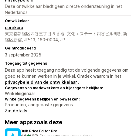
Deze ontwikkelaar biedt geen directe ondersteuning in het
Nederlands.
Ontwikkelaar
corekara
東京都新宿区四谷三丁目５番地, 文化エステート四谷ビル6階, 新
宿区新宿, JP-13, 160-0004, JP
Geïntroduceerd
3 september 2025
Toegang tot gegevens
Deze app heeft toegang nodig tot de volgende gegevens om
goed te kunnen werken in je winkel. Ontdek waarom in het
privacybeleid van de ontwikkelaar
.
Gegevens van medewerkers en bijdragers bekijken:
Winkeleigenaar
Winkelgegevens bekijken en bewerken:
Producten, aangepaste gegevens
Zie details
Meer apps zoals deze
Bulk Price Editor Pro
van 5 sterren
4,6
(137)
•
Gratis abonnement beschikbaar