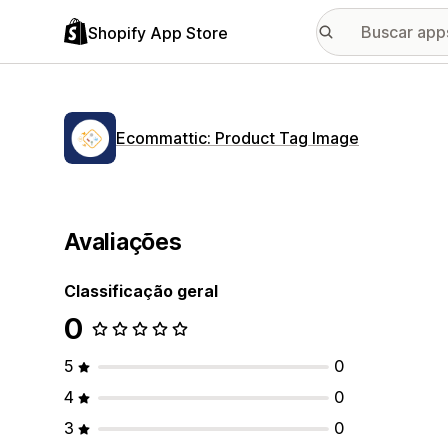
Shopify App Store
Ecommattic: Product Tag Image
Avaliações
Classificação geral
0
5
0
4
0
3
0