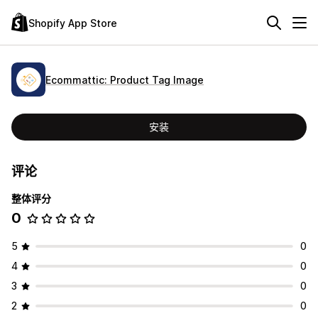
Shopify App Store
Ecommattic: Product Tag Image
安装
评论
整体评分
0
5
0
4
0
3
0
2
0