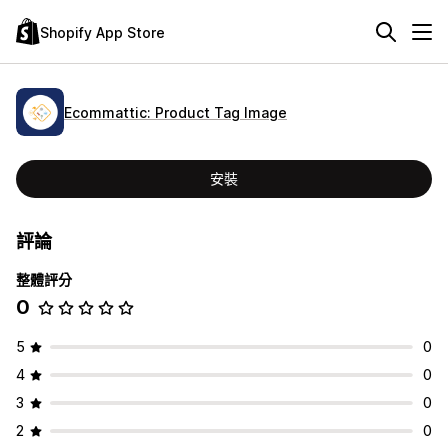
Shopify App Store
Ecommattic: Product Tag Image
安裝
評論
整體評分
0
5
0
4
0
3
0
2
0