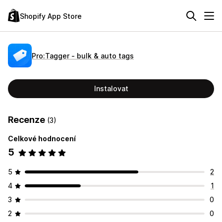
Shopify App Store
Pro:Tagger ‑ ​bulk & auto tags
Instalovat
Recenze
(3)
Celkové hodnocení
5
5
2
4
1
3
0
2
0