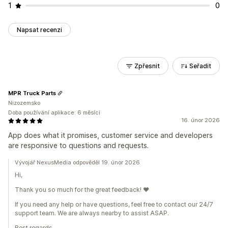
1
0
Napsat recenzi
Zpřesnit
Seřadit
MPR Truck Parts
Nizozemsko
Doba používání aplikace: 6 měsíci
16. únor 2026
App does what it promises, customer service and developers
are responsive to questions and requests.
Vývojář NexusMedia odpověděl 19. únor 2026
Hi,
Thank you so much for the great feedback! ♥️
If you need any help or have questions, feel free to contact our 24/7
support team. We are always nearby to assist ASAP.
Best regards,