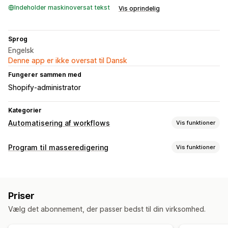
Indeholder maskinoversat tekst
Vis oprindelig
Sprog
Engelsk
Denne app er ikke oversat til Dansk
Fungerer sammen med
Shopify-administrator
Kategorier
Automatisering af workflows
Vis funktioner
Automatiseringsopgaver
Program til masseredigering
Vis funktioner
Kundesegmenter
Kundetags
Klargøring af ordrer
Redigerbare ressourcer
Ordretags
Betalingsstatus
Produkttags
Salgsgrænse
Tags
Lageropfyldning
Tidsbaseret
Behandling af ordrer
Priser
Handlinger
Tilpasning
Vælg det abonnement, der passer bedst til din virksomhed.
Massesletning
Masserediger
Betinget logik
Tilpassede udløsere
Skabeloner