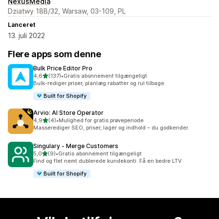
NexusMedia
Dziatwy 18B/32, Warsaw, 03-109, PL
Lanceret
13. juli 2022
Flere apps som denne
Bulk Price Editor Pro
ud af 5 stjerner
4,6
(137)
•
Gratis abonnement tilgængeligt
137 anmeldelser i alt
Bulk-rediger priser, planlæg rabatter og rul tilbage.
Built for Shopify
Arvio: AI Store Operator
ud af 5 stjerner
4,9
(4)
•
Mulighed for gratis prøveperiode
4 anmeldelser i alt
Masserediger SEO, priser, lager og indhold – du godkender.
Singulary ‑ Merge Customers
ud af 5 stjerner
5,0
(9)
•
Gratis abonnement tilgængeligt
9 anmeldelser i alt
Find og flet nemt dublerede kundekonti. Få en bedre LTV.
Built for Shopify