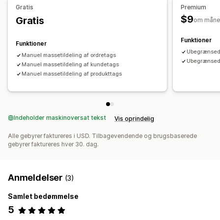
Tilpassede arbejdsprocesser
Gratis
Premium
$9
Gratis
om måne
Funktioner
Funktioner
Ubegrænsede
Manuel massetildeling af ordretags
Ubegrænsede
Manuel massetildeling af kundetags
Manuel massetildeling af produkttags
Indeholder maskinoversat tekst
Vis oprindelig
Alle gebyrer faktureres i USD. Tilbagevendende og brugsbaserede
gebyrer faktureres hver 30. dag.
Anmeldelser
(3)
Samlet bedømmelse
5