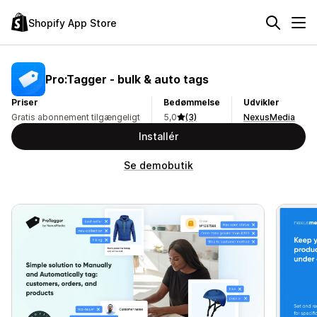
Shopify App Store
Pro:Tagger ‑ ​bulk & auto tags
Priser
Bedømmelse
Udvikler
Gratis abonnement tilgængeligt
5,0
(3)
NexusMedia
Installér
Se demobutik