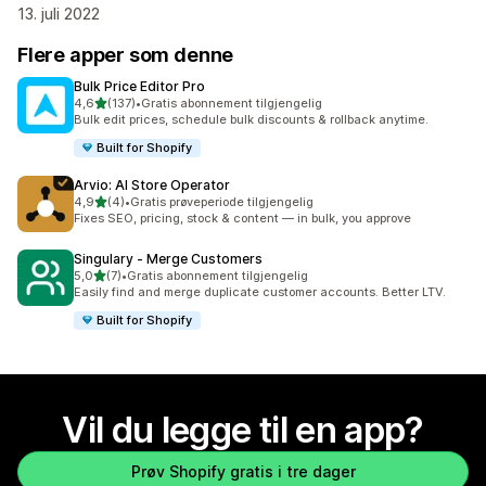
13. juli 2022
Flere apper som denne
Bulk Price Editor Pro
av 5 stjerner
4,6
(137)
•
Gratis abonnement tilgjengelig
Totalt 137 omtaler
Bulk edit prices, schedule bulk discounts & rollback anytime.
Built for Shopify
Arvio: AI Store Operator
av 5 stjerner
4,9
(4)
•
Gratis prøveperiode tilgjengelig
Totalt 4 omtaler
Fixes SEO, pricing, stock & content — in bulk, you approve
Singulary ‑ Merge Customers
av 5 stjerner
5,0
(7)
•
Gratis abonnement tilgjengelig
Totalt 7 omtaler
Easily find and merge duplicate customer accounts. Better LTV.
Built for Shopify
Vil du legge til en app?
Prøv Shopify gratis i tre dager