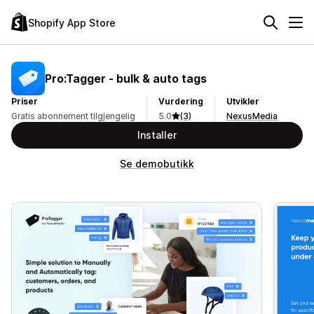
Shopify App Store
Pro:Tagger ‑ ​bulk & auto tags
Priser
Vurdering
Utvikler
Gratis abonnement tilgjengelig
5.0
(3)
NexusMedia
Installer
Se demobutikk