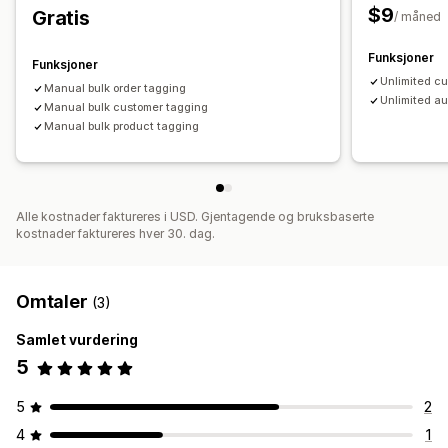
Tilpassede arbeidsflyter
$9
Gratis
/ måned
Funksjoner
Funksjoner
Unlimited cu
Manual bulk order tagging
Unlimited au
Manual bulk customer tagging
Manual bulk product tagging
Alle kostnader faktureres i USD. Gjentagende og bruksbaserte
kostnader faktureres hver 30. dag.
Omtaler
(3)
Samlet vurdering
5
5
2
4
1