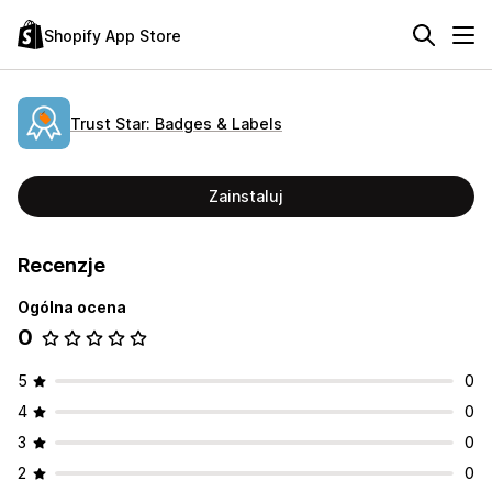
Shopify App Store
Trust Star: Badges & Labels
Zainstaluj
Recenzje
Ogólna ocena
0
5
0
4
0
3
0
2
0