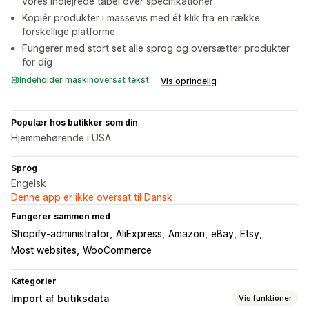
vores indlejrede tabel over specifikationer
Kopiér produkter i massevis med ét klik fra en række
forskellige platforme
Fungerer med stort set alle sprog og oversætter produkter
for dig
Indeholder maskinoversat tekst
Vis oprindelig
Populær hos butikker som din
Hjemmehørende i USA
Sprog
Engelsk
Denne app er ikke oversat til Dansk
Fungerer sammen med
Shopify-administrator
AliExpress
Amazon
eBay
Etsy
Most websites
WooCommerce
Kategorier
Import af butiksdata
Vis funktioner