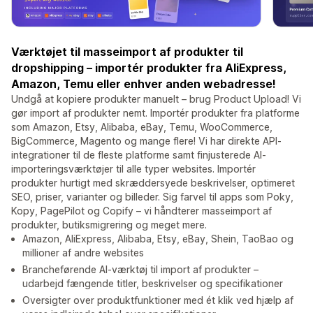
Værktøjet til masseimport af produkter til
dropshipping – importér produkter fra AliExpress,
Amazon, Temu eller enhver anden webadresse!
Undgå at kopiere produkter manuelt – brug Product Upload! Vi
gør import af produkter nemt. Importér produkter fra platforme
som Amazon, Etsy, Alibaba, eBay, Temu, WooCommerce,
BigCommerce, Magento og mange flere! Vi har direkte API-
integrationer til de fleste platforme samt finjusterede AI-
importeringsværktøjer til alle typer websites. Importér
produkter hurtigt med skræddersyede beskrivelser, optimeret
SEO, priser, varianter og billeder. Sig farvel til apps som Poky,
Kopy, PagePilot og Copify – vi håndterer masseimport af
produkter, butiksmigrering og meget mere.
Amazon, AliExpress, Alibaba, Etsy, eBay, Shein, TaoBao og
millioner af andre websites
Brancheførende AI-værktøj til import af produkter –
udarbejd fængende titler, beskrivelser og specifikationer
Oversigter over produktfunktioner med ét klik ved hjælp af