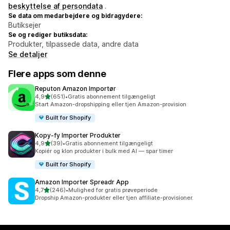
beskyttelse af persondata
.
Se data om medarbejdere og bidragydere:
Butiksejer
Se og rediger butiksdata:
Produkter, tilpassede data, andre data
Se detaljer
Flere apps som denne
Reputon Amazon Importør
ud af 5 stjerner
4,9
(651)
•
Gratis abonnement tilgængeligt
651 anmeldelser i alt
Start Amazon-dropshipping eller tjen Amazon-provision
Built for Shopify
Kopy‑fy Importer Produkter
ud af 5 stjerner
4,9
(39)
•
Gratis abonnement tilgængeligt
39 anmeldelser i alt
Kopiér og klon produkter i bulk med AI — spar timer
Built for Shopify
Amazon Importer Spreadr App
ud af 5 stjerner
4,7
(246)
•
Mulighed for gratis prøveperiode
246 anmeldelser i alt
Dropship Amazon-produkter eller tjen affiliate-provisioner.