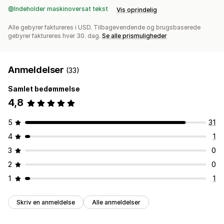
Indeholder maskinoversat tekst
Vis oprindelig
Alle gebyrer faktureres i USD. Tilbagevendende og brugsbaserede
gebyrer faktureres hver 30. dag.
Se alle prismuligheder
Anmeldelser
(33)
Samlet bedømmelse
4,8
5
31
4
1
3
0
2
0
1
1
Skriv en anmeldelse
Alle anmeldelser