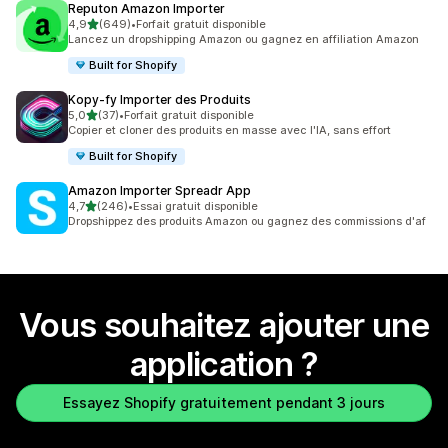
Reputon Amazon Importer
étoile(s) sur 5
4,9
(649)
•
Forfait gratuit disponible
649 avis au total
Lancez un dropshipping Amazon ou gagnez en affiliation Amazon
Built for Shopify
Kopy‑fy Importer des Produits
étoile(s) sur 5
5,0
(37)
•
Forfait gratuit disponible
37 avis au total
Copier et cloner des produits en masse avec l'IA, sans effort
Built for Shopify
Amazon Importer Spreadr App
étoile(s) sur 5
4,7
(246)
•
Essai gratuit disponible
246 avis au total
Dropshippez des produits Amazon ou gagnez des commissions d'af
Vous souhaitez ajouter une
application ?
Essayez Shopify gratuitement pendant 3 jours