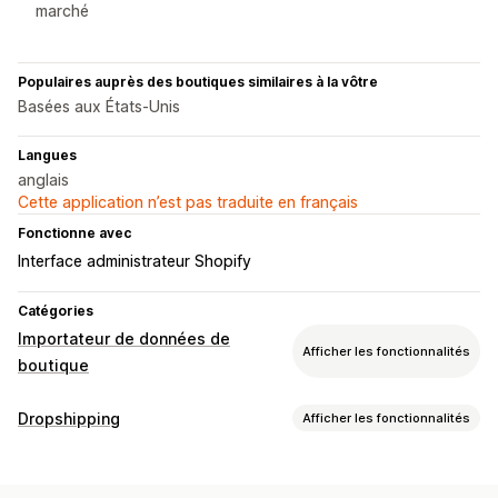
marché
Populaires auprès des boutiques similaires à la vôtre
Basées aux États-Unis
Langues
anglais
Cette application n’est pas traduite en français
Fonctionne avec
Interface administrateur Shopify
Catégories
Importateur de données de
Afficher les fonctionnalités
boutique
Synchronisation des données
Dropshipping
Afficher les fonctionnalités
Synchronisation des prix
Synchronisation des produits
Les produits que vous pouvez vendre
Synchronisation en temps réel
Vêtements et accessoires
Sacs et bagages