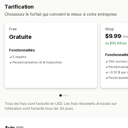
Migration de données
Tarification
Maison et jardin
Santé et beauté
Importation groupée
CSV
Mises à jour groupées
Choisissez le forfait qui convient le mieux à votre entreprise.
Alimentation et boissons
Électronique
Collections
Produits
Changer de plateforme
Art et loisirs créatifs
Divertissement et médias
Free
Shop
Jouets et jeux
Produits pour bébés
Articles de sport
$9.99
Gratuite
/ mo
Produits pour animaux
Mobilier
Entreprises et bureaux
ou $95.88/an 
Matériel
Automobile
Produits mûrs
Fonctionnalités
Fonctionnalit
Emplacements d’approvisionnement
5 imports
100 recherc
Afrique du Sud
Personnalisation IA & traduction
Argentine
Australie
Brésil
Canada
Chine
Personnalisa
Danemark
Espagne
Finlande
France
Inde
Indonésie
~0,10 $ par
Irlande
Italie
Japon
Malaisie
Norvège
Nouvelle-Zélande
Packs booste
Philippines
Pologne
Portugal
Royaume-Uni
Taïwan
Viêt Nam
États-Unis
Tous les frais sont facturés en USD. Les frais récurrents et basés sur
l’utilisation sont facturés tous les 30 jours.
Avis