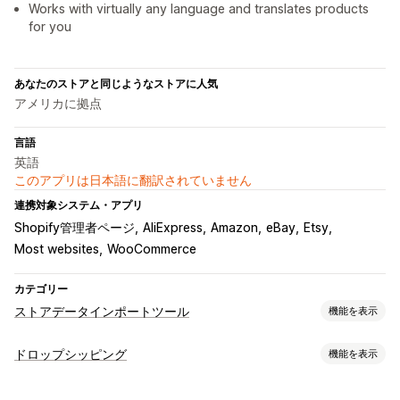
Works with virtually any language and translates products
for you
あなたのストアと同じようなストアに人気
アメリカに拠点
言語
英語
このアプリは日本語に翻訳されていません
連携対象システム・アプリ
Shopify管理者ページ
AliExpress
Amazon
eBay
Etsy
Most websites
WooCommerce
カテゴリー
ストアデータインポートツール
機能を表示
データ同期
ドロップシッピング
機能を表示
価格の同期
商品の同期
リアルタイム同期
販売可能な商品