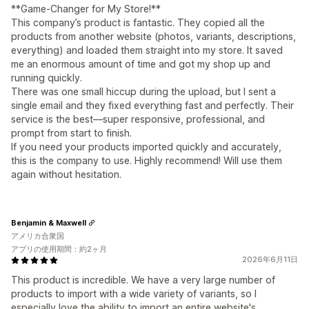
**Game-Changer for My Store!**
This company’s product is fantastic. They copied all the
products from another website (photos, variants, descriptions,
everything) and loaded them straight into my store. It saved
me an enormous amount of time and got my shop up and
running quickly.
There was one small hiccup during the upload, but I sent a
single email and they fixed everything fast and perfectly. Their
service is the best—super responsive, professional, and
prompt from start to finish.
If you need your products imported quickly and accurately,
this is the company to use. Highly recommend! Will use them
again without hesitation.
Benjamin & Maxwell
アメリカ合衆国
アプリの使用期間：約2ヶ月
2026年6月11日
This product is incredible. We have a very large number of
products to import with a wide variety of variants, so I
especially love the ability to import an entire website's