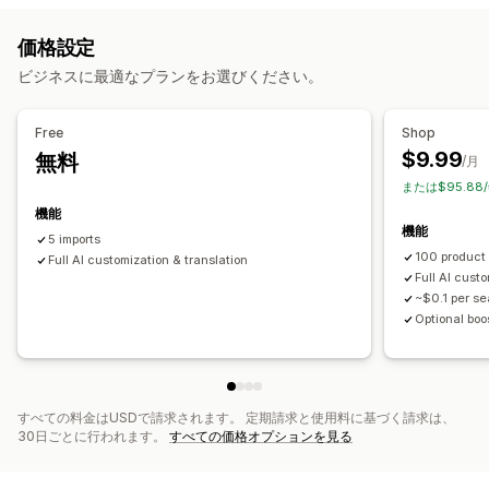
データ移行
衣料品・アクセサリー
バッグ・スーツケース
一括インポート
CSV
一括更新
コレクション
商品
価格設定
インテリア・園芸品
健康・美容
食料品・飲料
電化製品
プラットフォーム移行
ビジネスに最適なプランをお選びください。
アート・クラフト
エンターテイメント・メディア
おもちゃ・ゲーム
ベビー用品
スポーツ用品
ペット用品
家具
Free
Shop
ビジネス・事務用品
ハードウェア
自動車関連
成熟商品
$9.99
無料
/月
調達ロケーション
または$95.88
アイルランド
アメリカ合衆国
アルゼンチン
イギリス
機能
機能
イタリア
インド
インドネシア
オーストラリア
カナダ
5 imports
100 product
スペイン
Full AI customization & translation
デンマーク
ニュージーランド
ノルウェー
Full AI cust
フィリピン
フィンランド
フランス
ブラジル
ベトナム
~$0.1 per s
ポルトガル
ポーランド
マレーシア
中国
南アフリカ
台湾
Optional boo
日本
すべての料金はUSDで請求されます。 定期請求と使用料に基づく請求は、
30日ごとに行われます。
すべての価格オプションを見る