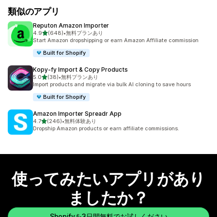
類似のアプリ
Reputon Amazon Importer
5つ星中
4.9
(648)
•
無料プランあり
合計レビュー数：648件
Start Amazon dropshipping or earn Amazon Affiliate commission
Built for Shopify
Kopy‑fy Import & Copy Products
5つ星中
5.0
(38)
•
無料プランあり
合計レビュー数：38件
Import products and migrate via bulk AI cloning to save hours
Built for Shopify
Amazon Importer Spreadr App
5つ星中
4.7
(246)
•
無料体験あり
合計レビュー数：246件
Dropship Amazon products or earn affiliate commissions.
使ってみたいアプリがあり
ましたか？
Shopifyを3日間無料でお試しください