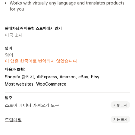
Works with virtually any language and translates products
for you
판매자님과 비슷한 스토어에서 인기
미국 소재
언어
영어
이 앱은 한국어로 번역되지 않았습니다
다음과 호환:
Shopify 관리자
AliExpress
Amazon
eBay
Etsy
Most websites
WooCommerce
범주
스토어 데이터 가져오기 도구
기능 표시
데이터 동기화
드랍쉬핑
기능 표시
가격 동기화
제품 동기화
실시간 동기화
판매할 수 있는 제품