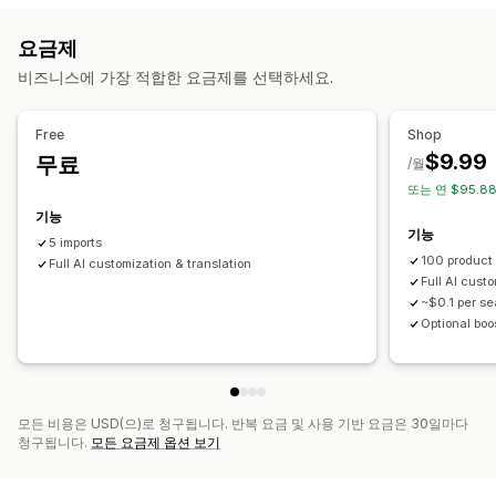
데이터 마이그레이션
의류 및 액세서리
가방 및 여행가방
집 및 정원
건강 및 뷰티
대량 가져오기
CSV
대량 업데이트
컬렉션
제품
플랫폼 변경
요금제
식음료
전자 제품
공예품
엔터테인먼트 및 미디어
완구 및 게임
비즈니스에 가장 적합한 요금제를 선택하세요.
유아 제품
스포츠 제품
반려동물 제품
가구
비즈니스 및 사무실
하드웨어
자동차용품
시장 점유 제품
Free
Shop
조달(소싱) 위치
$9.99
무료
/월
남아프리카
노르웨이
뉴질랜드
대만
덴마크
말레이시아
미국
또는 연 $95.8
베트남
브라질
스페인
아르헨티나
아일랜드
영국
기능
기능
오스트레일리아
이탈리아
인도
인도네시아
일본
중국
캐나다
5 imports
100 product
포르투갈
Full AI customization & translation
폴란드
프랑스
핀란드
필리핀
Full AI cust
~$0.1 per s
Optional boo
모든 비용은 USD(으)로 청구됩니다. 반복 요금 및 사용 기반 요금은 30일마다
청구됩니다.
모든 요금제 옵션 보기