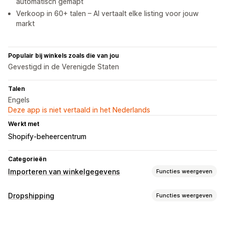
automatisch gemapt
Verkoop in 60+ talen – AI vertaalt elke listing voor jouw
markt
Populair bij winkels zoals die van jou
Gevestigd in de Verenigde Staten
Talen
Engels
Deze app is niet vertaald in het Nederlands
Werkt met
Shopify-beheercentrum
Categorieën
Importeren van winkelgegevens
Functies weergeven
Gegevenssynchronisatie
Dropshipping
Functies weergeven
Synchronisatie van prijzen
Productsynchronisatie
Producten die je kunt verkopen
Synchronisatie in real time