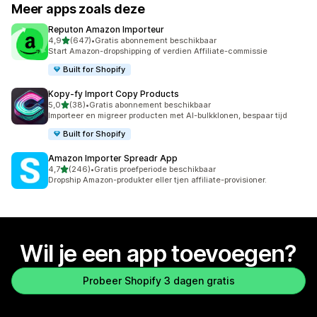
Meer apps zoals deze
Reputon Amazon Importeur
van 5 sterren
4,9
(647)
•
Gratis abonnement beschikbaar
647 recensies in totaal
Start Amazon-dropshipping of verdien Affiliate-commissie
Built for Shopify
Kopy‑fy Import Copy Products
van 5 sterren
5,0
(38)
•
Gratis abonnement beschikbaar
38 recensies in totaal
Importeer en migreer producten met AI-bulkklonen, bespaar tijd
Built for Shopify
Amazon Importer Spreadr App
van 5 sterren
4,7
(246)
•
Gratis proefperiode beschikbaar
246 recensies in totaal
Dropship Amazon-produkter eller tjen affiliate-provisioner.
Wil je een app toevoegen?
Probeer Shopify 3 dagen gratis