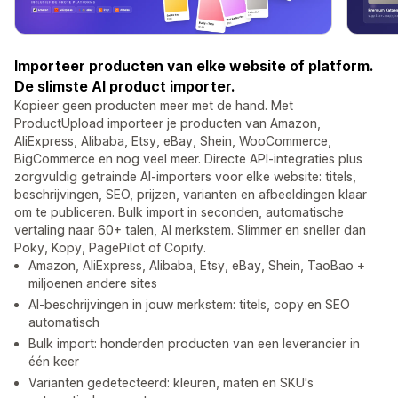
Importeer producten van elke website of platform.
De slimste AI product importer.
Kopieer geen producten meer met de hand. Met
ProductUpload importeer je producten van Amazon,
AliExpress, Alibaba, Etsy, eBay, Shein, WooCommerce,
BigCommerce en nog veel meer. Directe API-integraties plus
zorgvuldig getrainde AI-importers voor elke website: titels,
beschrijvingen, SEO, prijzen, varianten en afbeeldingen klaar
om te publiceren. Bulk import in seconden, automatische
vertaling naar 60+ talen, AI merkstem. Slimmer en sneller dan
Poky, Kopy, PagePilot of Copify.
Amazon, AliExpress, Alibaba, Etsy, eBay, Shein, TaoBao +
miljoenen andere sites
AI-beschrijvingen in jouw merkstem: titels, copy en SEO
automatisch
Bulk import: honderden producten van een leverancier in
één keer
Varianten gedetecteerd: kleuren, maten en SKU's