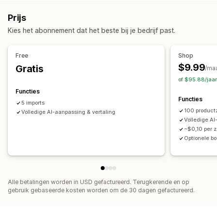
Kleding en accessoires
Tassen en koffers
Huis en tuin
Gegevensmigratie
Prijs
Gezondheid en schoonheid
Eten en drinken
Elektronica
Bulkimport
CSV
Bulkupdates
Collecties
Producten
Kies het abonnement dat het beste bij je bedrijf past.
Kunst en ambacht
Entertainment en media
Replatform
Speelgoed en spellen
Babyproducten
Sportproducten
Free
Shop
Huisdierproducten
Meubilair
Bedrijf en kantoor
Hardware
$9.99
Gratis
/ma
Automotive
Volwassen producten
of $95.88/jaa
Inkooplocaties
Functies
Functies
Argentinië
Australië
Brazilië
Canada
China
Denemarken
5 imports
100 product
Filipijnen
Volledige AI-aanpassing & vertaling
Finland
Frankrijk
Ierland
India
Indonesië
Italië
Volledige AI
Japan
Maleisië
Nieuw-Zeeland
Noorwegen
Polen
~$0,10 per 
Portugal
Spanje
Taiwan
Verenigd Koninkrijk
Optionele b
Verenigde Staten
Vietnam
Zuid-Afrika
Alle betalingen worden in USD gefactureerd. Terugkerende en op
gebruik gebaseerde kosten worden om de 30 dagen gefactureerd.