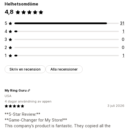
Helhetsomdöme
4,8
5
31
4
1
3
0
2
0
1
1
Skriv en recension
Alla recensioner
My Ring Guru
USA
4 dagar användning av appen
3 juli 2026
**5-Star Review:**
**Game-Changer for My Store!**
This company’s product is fantastic. They copied all the