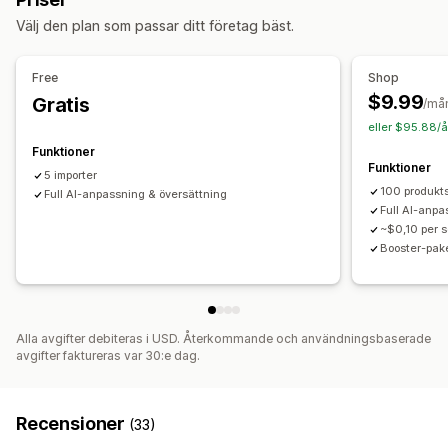
Hem och trädgård
Hälsa och skönhet
Mat och dryck
Bulkimport
CSV
Bulkuppdateringar
Produktserier
Välj den plan som passar ditt företag bäst.
Elektronik
Konst och hantverk
Underhållning och media
Produkter
Byta plattform
Leksaker och spel
Babyprodukter
Sportprodukter
Free
Shop
Husdjursprodukter
Möbler
$9.99
Gratis
/må
Företags- och kontorsprodukter
Maskinvara
Bilprodukter
eller $95.88/å
Vuxenprodukter
Funktioner
Funktioner
Inköpsställen
5 importer
100 produkt
Argentina
Full AI-anpassning & översättning
Australien
Brasilien
Danmark
Filippinerna
Full AI-anpa
Finland
Frankrike
Indien
Indonesien
Irland
Italien
Japan
~$0,10 per 
Kanada
Kina
Malaysia
Norge
Nya Zeeland
Polen
Booster-paket
Portugal
Spanien
Storbritannien
Sydafrika
Taiwan
USA
Vietnam
Alla avgifter debiteras i USD. Återkommande och användningsbaserade
avgifter faktureras var 30:e dag.
Recensioner
(33)