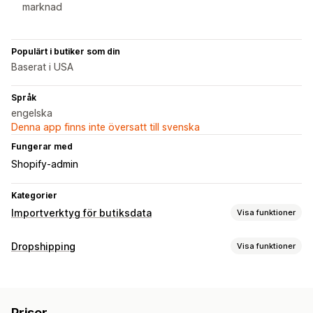
marknad
Populärt i butiker som din
Baserat i USA
Språk
engelska
Denna app finns inte översatt till svenska
Fungerar med
Shopify-admin
Kategorier
Importverktyg för butiksdata
Visa funktioner
Synkronisering av data
Dropshipping
Visa funktioner
Prissynkronisering
Produktsynkronisering
Vilka produkter du kan köpa in
Synkronisering i realtid
Kläder och accessoarer
Väskor och bagage
Migrering av data
Priser