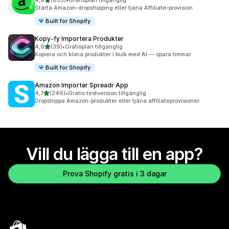
4,9
(655)
•
Gratisplan tillgänglig
655 recensioner totalt
Starta Amazon-dropshipping eller tjäna Affiliate-provision
Built for Shopify
Kopy‑fy Importera Produkter
av 5 stjärnor
4,9
(39)
•
Gratisplan tillgänglig
39 recensioner totalt
Kopiera och klona produkter i bulk med AI — spara timmar
Built for Shopify
Amazon Importer Spreadr App
av 5 stjärnor
4,7
(246)
•
Gratis testversion tillgänglig
246 recensioner totalt
Dropshippa Amazon-produkter eller tjäna affiliateprovisioner.
Vill du lägga till en app?
Prova Shopify gratis i 3 dagar