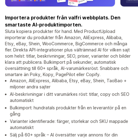
Importera produkter från valfri webbplats. Den
smartaste AI-produktimporten.
Sluta kopiera produkter för hand. Med ProductUpload
importerar du produkter från Amazon, AliExpress, Alibaba,
Etsy, eBay, Shein, WooCommerce, BigCommerce och många
fler. Direkta API-integrationer plus välträmnad AI för vilken sajt
som helst: titlar, beskrivningar, SEO, priser, varianter och bilder
klara att publicera. Bulkimport på sekunder, automatisk
översättning till 60+ språk, AI-varumärkesröst. Snabbare och
smartare än Poky, Kopy, PagePilot eller Copify.
Amazon, AliExpress, Alibaba, Etsy, eBay, Shein, TaoBao +
miljoner andra sajter
AI-beskrivningar i ditt varumärkes röst: titlar, copy och SEO
automatiskt
Bulkimport: hundratals produkter från en leverantör på en
gång
Varianter identifierade: färger, storlekar och SKU mappade
automatiskt
Sälj på 60+ språk – AI översätter varje annons för din