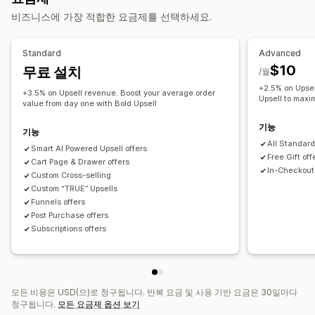
상향 판매
제안 및 권장 사항
비즈니스에 가장 적합한 요금제를 선택하세요.
추천 제품
함께 자주 구매하는 제품
무료 기프트
무료 기프트
선물 포장
제품 추가 옵션
추천 제품
함께 자주 구매하는 제품
번들
AI 권장 사항
구독 업그레이드
결제 사용자 지정
Standard
Advanced
$10
무료 설치
원클릭 상향 판매
/월
분석
+2.5% on Upsel
클릭률
전환율
추천 실적
최적화 제안
퍼널 추적
+3.5% on Upsell revenue. Boost your average order
Upsell to maxi
value from day one with Bold Upsell
기능
기능
All Standard
Smart AI Powered Upsell offers
Free Gift off
Cart Page & Drawer offers
In-Checkout 
Custom Cross-selling
Custom “TRUE” Upsells
Funnels offers
Post Purchase offers
Subscriptions offers
모든 비용은 USD(으)로 청구됩니다. 반복 요금 및 사용 기반 요금은 30일마다
청구됩니다.
모든 요금제 옵션 보기