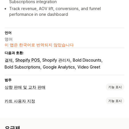
Subscriptions integration
Track revenue, AOV lift, conversions, and funnel
performance in one dashboard
언어
영어
이 앱은 한국어로 번역되지 않았습니다
다음과 호환:
결제
Shopify POS
Shopify 관리자
Bold Discounts
Bold Subscriptions
Google Analytics
Video Greet
범주
상향 판매 및 교차 판매
기능 표시
맞춤 설정
카트 사용자 지정
기능 표시
카트 상향 판매
결제 상향 판매
제품 페이지 상향 판매
카트 표시
감사합니다 페이지 상향 판매
원클릭 추가 기능
카트 서랍
팝업
선물 포장
모바일 반응형
카트 서랍
사용자 지정 CSS
사용자 지정 HTML
요금제