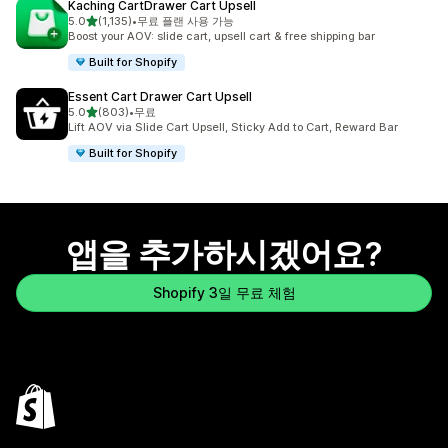
Kaching CartDrawer Cart Upsell
별 5개 중
5.0
(1,135)
•
무료 플랜 사용 가능
총 리뷰 1135개
Boost your AOV: slide cart, upsell cart & free shipping bar
Built for Shopify
Essent Cart Drawer Cart Upsell
별 5개 중
5.0
(803)
•
무료
총 리뷰 803개
Lift AOV via Slide Cart Upsell, Sticky Add to Cart, Reward Bar
Built for Shopify
앱을 추가하시겠어요?
Shopify 3일 무료 체험