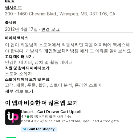
Bold
웹사이트
200 - 1460 Chevrier Blvd., Winnipeg, MB, R3T 1Y6, CA
출시됨
2012년 4월 17일 ·
변경 로그
데이터 액세스
이 앱이 회원님의 스토어에서 작동하려면 다음 데이터에 액세스해
야 합니다. 개발자의
개인정보처리방침
에서 그 이유를 알아보세요.
고객 데이터 보기:
민감한 데이터, 장치 및 활동 데이터
직원 및 참여자 데이터 보기:
스토어 소유자
스토어 데이터 보기 및 편집:
고객, 제품, 주문, 할인, 스토어 분석, 온라인 스토어
세부 정보 보기
이 앱과 비슷한 더 많은 앱 보기
Upcart—Cart Drawer Cart Upsell
별 5개 중
4.7
(848)
•
무료 플랜 사용 가능
총 리뷰 848개
Boost AOV w/ slide cart, reward bar, upsell cart & free gifts
Built for Shopify