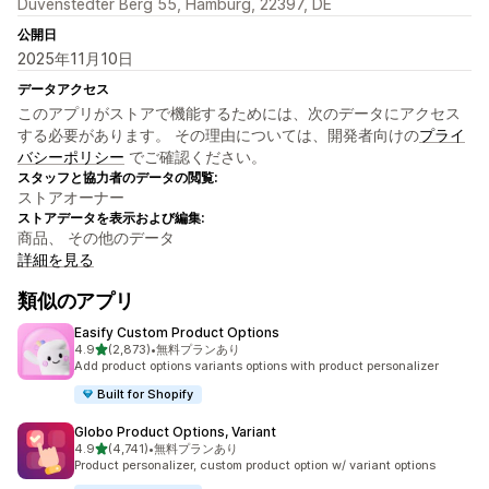
Duvenstedter Berg 55, Hamburg, 22397, DE
公開日
2025年11月10日
データアクセス
このアプリがストアで機能するためには、次のデータにアクセス
する必要があります。 その理由については、開発者向けの
プライ
バシーポリシー
でご確認ください。
スタッフと協力者のデータの閲覧:
ストアオーナー
ストアデータを表示および編集:
商品、 その他のデータ
詳細を見る
類似のアプリ
Easify Custom Product Options
5つ星中
4.9
(2,873)
•
無料プランあり
合計レビュー数：2873件
Add product options variants options with product personalizer
Built for Shopify
Globo Product Options, Variant
5つ星中
4.9
(4,741)
•
無料プランあり
合計レビュー数：4741件
Product personalizer, custom product option w/ variant options