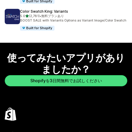
Built for Shopify
Color Swatch King: Variants
5つ星中
5.0
(2,781)
•
無料プランあり
合計レビュー数：2781件
BOOST SALE with Variants Options as Variant Image/Color Swatch
Built for Shopify
使ってみたいアプリがあり
ましたか？
Shopifyを3日間無料でお試しください