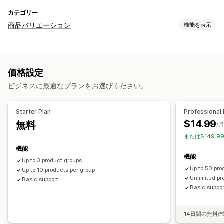
カテゴリー
商品バリエーション
機能を表示
カスタマイズ
チェックボックス
見本
条件付きロジック
価格設定
ビジネスに最適なプランをお選びください。
Starter Plan
Professional 
$14.99
無料
/
または$149.9
機能
機能
Up to 3 product groups
Up to 50 pro
Up to 10 products per group
Unlimited pr
Basic support
Basic suppor
14日間の無料