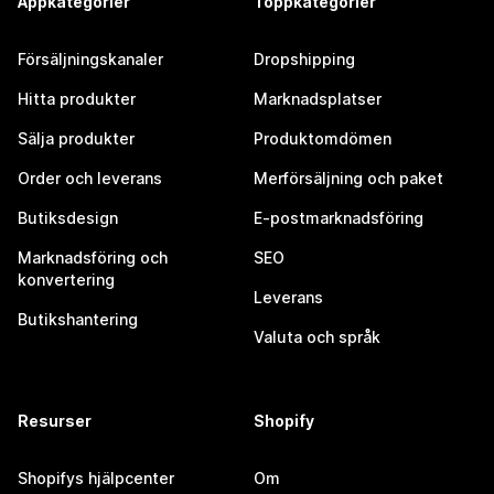
Appkategorier
Toppkategorier
Försäljningskanaler
Dropshipping
Hitta produkter
Marknadsplatser
Sälja produkter
Produktomdömen
Order och leverans
Merförsäljning och paket
Butiksdesign
E-postmarknadsföring
Marknadsföring och
SEO
konvertering
Leverans
Butikshantering
Valuta och språk
Resurser
Shopify
Shopifys hjälpcenter
Om