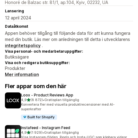
Honoré de Balzac str. 81/1, ap.104, Kyiv, 02232, UA
Lansering
12 april 2024
Dataåtkomst
Appen behöver tillgång till följande data för att kunna fungera
med din butik. Läs mer om anledningen till detta i utvecklarens
integritetspolicy
.
Visa personal- och medarbetaruppgifter:
Butiksägare
Visa och redigera butiksuppgifter:
Produkter
Mer information
Fler appar som den här
Loox ‑ Product Reviews App
av 5 stjärnor
4,9
(8 872)
•
Gratisplan tillgänglig
8872 recensioner totalt
Konvertera fler med visuella produktrecensioner med AI-
superkrafter
Built for Shopify
Instafeed ‑ Instagram Feed
av 5 stjärnor
4,9
(1 929)
•
Gratisplan tillgänglig
1929 recensioner totalt
Visa Instagram-flöden, Reels och Insta-UGC som köpbara videor