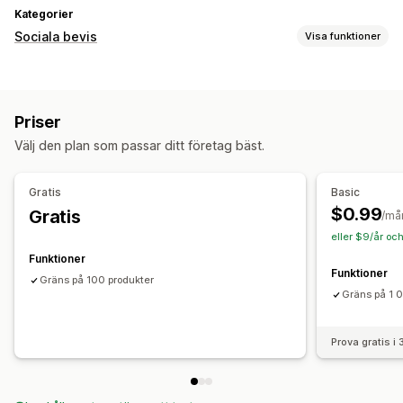
Kategorier
Sociala bevis
Visa funktioner
Visningsalternativ
Produktvisningar
Priser
Välj den plan som passar ditt företag bäst.
Gratis
Basic
$0.99
Gratis
/må
eller $9/år oc
Funktioner
Funktioner
Gräns på 100 produkter
Gräns på 1 
Prova gratis i