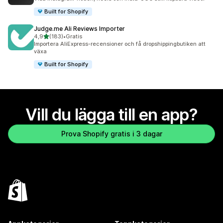
Built for Shopify
Judge.me Ali Reviews Importer
av 5 stjärnor
4,9
(183)
•
Gratis
183 recensioner totalt
Importera AliExpress-recensioner och få dropshippingbutiken att
växa
Built for Shopify
Vill du lägga till en app?
Prova Shopify gratis i 3 dagar