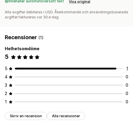
Innehåller automatöversatt text
Visa original
Alla avgifter debiteras i USD. Återkommande och användningsbaserade
avgifter faktureras var 30:e dag.
Recensioner
(1)
Helhetsomdöme
5
5
1
4
0
3
0
2
0
1
0
Skriv en recension
Alla recensioner