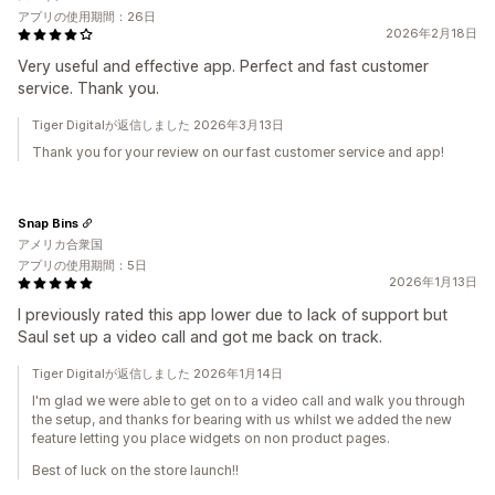
アプリの使用期間：26日
2026年2月18日
Very useful and effective app. Perfect and fast customer
service. Thank you.
Tiger Digitalが返信しました 2026年3月13日
Thank you for your review on our fast customer service and app!
Snap Bins
アメリカ合衆国
アプリの使用期間：5日
2026年1月13日
I previously rated this app lower due to lack of support but
Saul set up a video call and got me back on track.
Tiger Digitalが返信しました 2026年1月14日
I'm glad we were able to get on to a video call and walk you through
the setup, and thanks for bearing with us whilst we added the new
feature letting you place widgets on non product pages.
Best of luck on the store launch!!