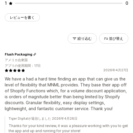
1
0
レビューを書く
絞り込む
並び替え
Flush Packaging
アメリカ合衆国
アプリの使用期間：17日
2026年4月27日
We have a had a hard time finding an app that can give us the
level of flexibility that MNML provides. They base their app off
of Shopify Functions which, for a volume discount application,
is orders of magnitude better than being limited by Shopify
discounts. Granular flexibility, easy display settings,
lightweight, and fantastic customer service. Thank you!
Tiger Digitalが返信しました 2026年4月28日
Thanks for your kind review, it was a pleasure working with you to get
the app and up and running for your store!