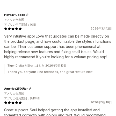
Heyday Goods
アメリカ合衆国
アプリの使用期間：10日
2026年3月12日
Very intuitive app! Love that updates can be made directly on
the product page, and how customizable the styles / functions
can be. Their customer support has been phenomenal at
helping release new features and fixing small issues. Would
highly recommend if you're looking for a volume pricing app!
Tiger Digitalが返信しました 2026年3月13日
Thank you for your kind feedback, and great feature idea!
America250Utah
アメリカ合衆国
アプリの使用期間：約1時間
2026年3月16日
Great support. Saul helped getting the app installed and
formatted correctly with colors and text. Would recommend