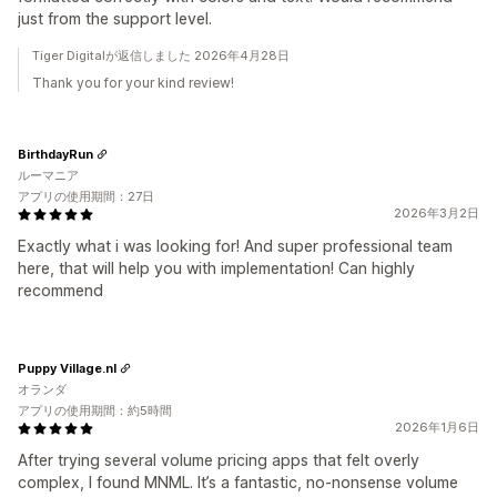
just from the support level.
Tiger Digitalが返信しました 2026年4月28日
Thank you for your kind review!
BirthdayRun
ルーマニア
アプリの使用期間：27日
2026年3月2日
Exactly what i was looking for! And super professional team
here, that will help you with implementation! Can highly
recommend
Puppy Village.nl
オランダ
アプリの使用期間：約5時間
2026年1月6日
After trying several volume pricing apps that felt overly
complex, I found MNML. It’s a fantastic, no-nonsense volume