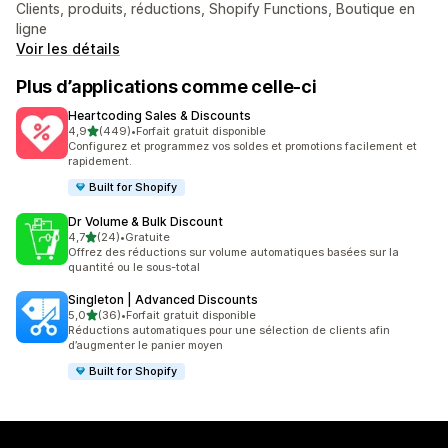
Clients, produits, réductions, Shopify Functions, Boutique en
ligne
Voir les détails
Plus d’applications comme celle-ci
Heartcoding Sales & Discounts
étoile(s) sur 5
4,9
(449)
•
Forfait gratuit disponible
449 avis au total
Configurez et programmez vos soldes et promotions facilement et
rapidement.
Built for Shopify
Dr Volume & Bulk Discount
étoile(s) sur 5
4,7
(24)
•
Gratuite
24 avis au total
Offrez des réductions sur volume automatiques basées sur la
quantité ou le sous-total
Singleton | Advanced Discounts
étoile(s) sur 5
5,0
(36)
•
Forfait gratuit disponible
36 avis au total
Réductions automatiques pour une sélection de clients afin
d’augmenter le panier moyen
Built for Shopify