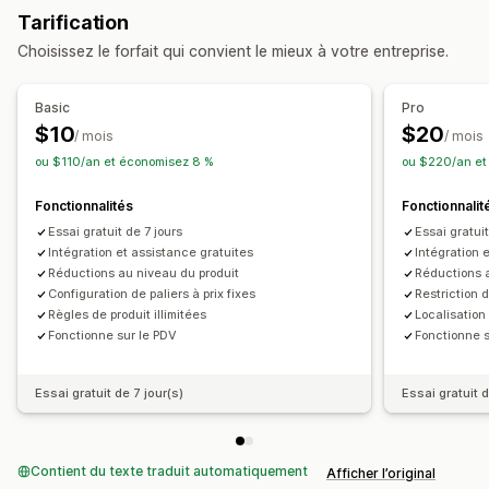
Tarification
Réductions en fonction de la quantité
Seuils de quantités
Choisissez le forfait qui convient le mieux à votre entreprise.
Réductions en pourcentage
Prix de gros
Réductions sur le panier
Réductions au paiement
Basic
Pro
Tarification dynamique
$10
$20
/ mois
/ mois
Gestion des réductions
ou $110/an et économisez 8 %
ou $220/an et
Outil d’édition
Conversion de devises
Fonctionnalités
Fonctionnalit
Cumul des réductions
Segmentation
Essai gratuit de 7 jours
Essai gratuit
Intégration et assistance gratuites
Intégration 
Réductions au niveau du produit
Réductions a
Configuration de paliers à prix fixes
Restriction 
Règles de produit illimitées
Localisation
Fonctionne sur le PDV
Fonctionne s
Essai gratuit de 7 jour(s)
Essai gratuit d
Contient du texte traduit automatiquement
Afficher l’original