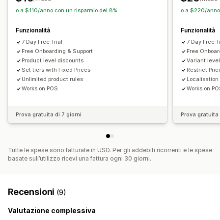
Strumento Editor
Conversione delle valute
o a $110/anno con un risparmio del 8%
o a $220/anno
Accumulo degli sconti
Segmentazione
Funzionalità
Funzionalità
7 Day Free Trial
7 Day Free Tr
Free Onboarding & Support
Free Onboar
Product level discounts
Variant leve
Set tiers with Fixed Prices
Restrict Pri
Unlimited product rules
Localisation
Works on POS
Works on P
Prova gratuita di 7 giorni
Prova gratuita 
Tutte le spese sono fatturate in USD. Per gli addebiti ricorrenti e le spese
basate sull’utilizzo ricevi una fattura ogni 30 giorni.
Recensioni
(9)
Valutazione complessiva