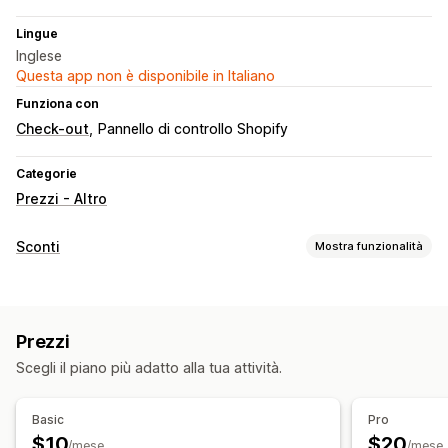
Lingue
Inglese
Questa app non è disponibile in Italiano
Funziona con
Check-out
Pannello di controllo Shopify
Categorie
Prezzi - Altro
Sconti
Mostra funzionalità
Tipo di sconto
Prezzi fissi
Prezzi a più livelli
Sconti sui volumi
Prezzi
Scaglioni di quantità
Sconti percentuali
Scegli il piano più adatto alla tua attività.
Prezzi all’ingrosso
Sconti sul carrello
Sconti al check-out
Prezzi dinamici
Basic
Pro
Gestione sconti
$10
$20
/mese
/mese