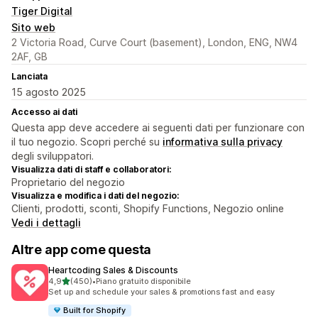
Tiger Digital
Sito web
2 Victoria Road, Curve Court (basement), London, ENG, NW4
2AF, GB
Lanciata
15 agosto 2025
Accesso ai dati
Questa app deve accedere ai seguenti dati per funzionare con
il tuo negozio. Scopri perché su
informativa sulla privacy
degli sviluppatori.
Visualizza dati di staff e collaboratori:
Proprietario del negozio
Visualizza e modifica i dati del negozio:
Clienti, prodotti, sconti, Shopify Functions, Negozio online
Vedi i dettagli
Altre app come questa
Heartcoding Sales & Discounts
stelle su 5
4,9
(450)
•
Piano gratuito disponibile
450 recensioni totali
Set up and schedule your sales & promotions fast and easy
Built for Shopify