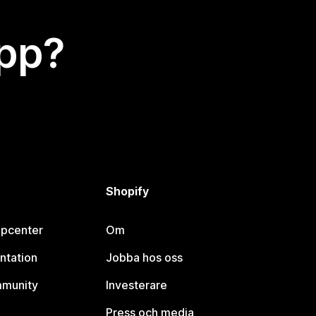
app?
Shopify
lpcenter
Om
ntation
Jobba hos oss
mmunity
Investerare
Press och media