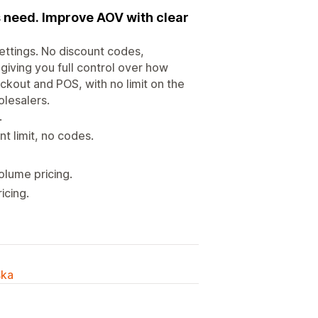
s need. Improve AOV with clear
settings. No discount codes,
 giving you full control over how
eckout and POS, with no limit on the
olesalers.
.
t limit, no codes.
olume pricing.
icing.
ska