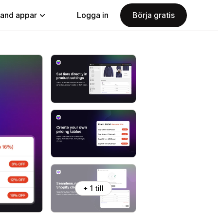
land appar
Logga in
Börja gratis
+ 1 till