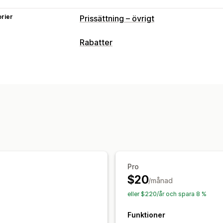
rier
Prissättning – övrigt
Rabatter
Rabattyper
Fasta priser
Kvantitetsbaserade prise
Stegvisa mängdrabatter
Procentuella
Rabatter på hela varukorgen
Rabatter
Rabatthantering
Redigeringsverktyg
Valutakonverter
Segmentering
Pro
$20
/månad
eller $220/år och spara 8 %
Funktioner