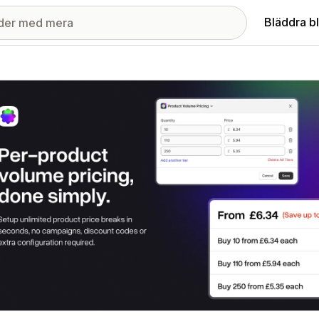
Bläddra b
ri med utvalda bilder