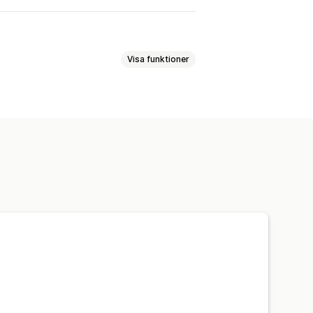
Visa funktioner
r
Volymrabatter
 rabatter
Grossistpriser
 i kassan
Dynamisk prissättning
ing
Kombinerade rabatter