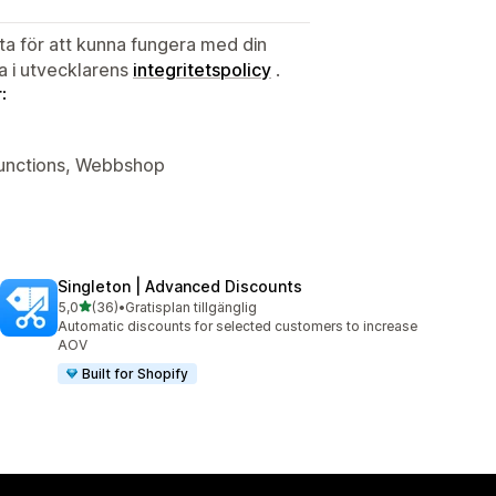
ata för att kunna fungera med din
ta i utvecklarens
integritetspolicy
.
:
 Functions, Webbshop
Singleton | Advanced Discounts
av 5 stjärnor
5,0
(36)
•
Gratisplan tillgänglig
36 recensioner totalt
Automatic discounts for selected customers to increase
AOV
Built for Shopify