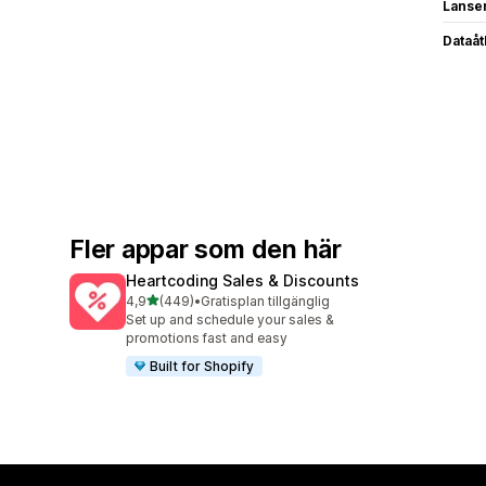
Lanse
Dataå
Fler appar som den här
Heartcoding Sales & Discounts
av 5 stjärnor
4,9
(449)
•
Gratisplan tillgänglig
449 recensioner totalt
Set up and schedule your sales &
promotions fast and easy
Built for Shopify