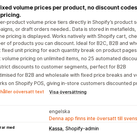
fixed volume prices per product, no discount code
 pricing.
er-product volume price tiers directly in Shopify’s product 
igns, or draft orders needed.. Data is stored in metafields,
e pricing is displayed. Works natively with Shopify cart, ch
r of products you can discount. Ideal for B2C, B2B and wh
 fixed unit pricing for each quantity break on product pages
 volume pricing on unlimited items, no 25 automated discoun
trict discounts to customer segments, perfect for B2B
imised for B2B and wholesale with fixed price breaks and v
ks on Shopify POS, giving in-store customers discounted pr
håller oöversatt text
Visa översättning
engelska
Denna app finns inte översatt till sven
rar med
Kassa
Shopify-admin