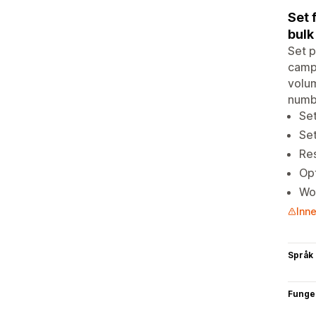
Set 
bulk
Set p
campa
volum
numbe
Set
Set
Res
Opt
Wor
Inne
Språk
Funge