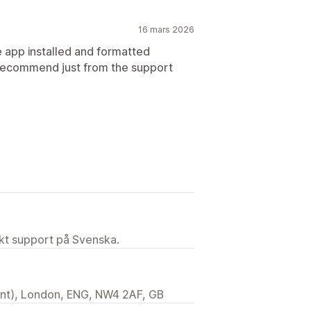
16 mars 2026
e app installed and formatted
 recommend just from the support
ekt support på Svenska.
ent), London, ENG, NW4 2AF, GB