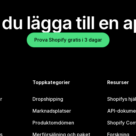
l du lägga till en 
Prova Shopify gratis i 3 dagar
Toppkategorier
Resurser
r
Dropshipping
Shopifys hjä
Marknadsplatser
API-dokume
Produktomdömen
Shopify Co
s
Merförsäljning och paket
Forskning