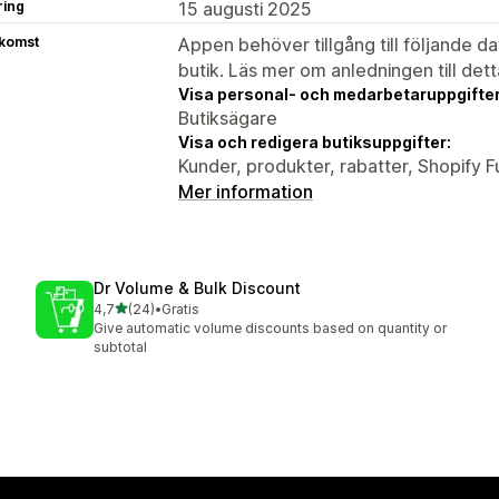
ring
15 augusti 2025
tkomst
Appen behöver tillgång till följande d
butik. Läs mer om anledningen till det
Visa personal- och medarbetaruppgifter
Butiksägare
Visa och redigera butiksuppgifter:
Kunder, produkter, rabatter, Shopify
Mer information
Dr Volume & Bulk Discount
av 5 stjärnor
4,7
(24)
•
Gratis
24 recensioner totalt
Give automatic volume discounts based on quantity or
subtotal