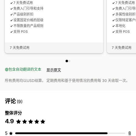
7 天免费试用
7 天免费试用
免费入门引导和支持
免费入门引导
产品级别折扣
多属性级别折
设置固定价格的层级
仅限特定客户
不限数量的产品规则
本地化
支持 POS
支持 POS
7 天免费试用
7 天免费试用
包含自动翻译的文本
显示原文
所有费用均以USD结算。 定期费用和基于使用情况的费用每 30 天收取一次。
评论
(9)
整体评分
4.9
5
8