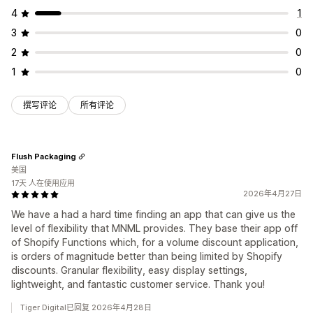
4
1
3
0
2
0
1
0
撰写评论
所有评论
Flush Packaging
美国
17天 人在使用应用
2026年4月27日
We have a had a hard time finding an app that can give us the
level of flexibility that MNML provides. They base their app off
of Shopify Functions which, for a volume discount application,
is orders of magnitude better than being limited by Shopify
discounts. Granular flexibility, easy display settings,
lightweight, and fantastic customer service. Thank you!
Tiger Digital已回复 2026年4月28日