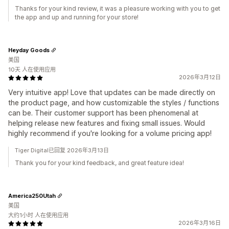
Thanks for your kind review, it was a pleasure working with you to get
the app and up and running for your store!
Heyday Goods
美国
10天 人在使用应用
2026年3月12日
Very intuitive app! Love that updates can be made directly on
the product page, and how customizable the styles / functions
can be. Their customer support has been phenomenal at
helping release new features and fixing small issues. Would
highly recommend if you're looking for a volume pricing app!
Tiger Digital已回复 2026年3月13日
Thank you for your kind feedback, and great feature idea!
America250Utah
美国
大约1小时 人在使用应用
2026年3月16日