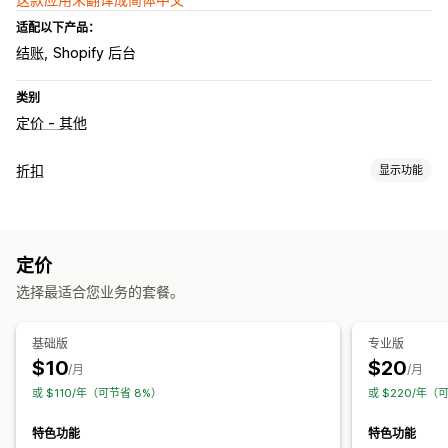
适配以下产品：
结账
Shopify 后台
类别
定价 - 其他
折扣
显示功能
折扣类型
固定定价
分层定价
批量折扣
数量折扣
百分比折扣
批发价
定价
购物车折扣
结账折扣
动态定价
选择最适合您业务的套餐。
运费折扣
编辑器工具
货币转换
折扣叠加
细分
基础版
专业版
$10
$20
/月
/月
或 $110/年（可节省 8%）
或 $220/年（
特色功能
特色功能