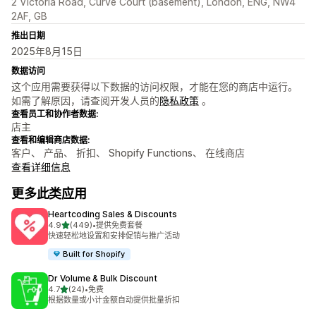
2 Victoria Road, Curve Court (basement), London, ENG, NW4
2AF, GB
推出日期
2025年8月15日
数据访问
这个应用需要获得以下数据的访问权限，才能在您的商店中运行。
如需了解原因，请查阅开发人员的
隐私政策
。
查看员工和协作者数据:
店主
查看和编辑商店数据:
客户、 产品、 折扣、 Shopify Functions、 在线商店
查看详细信息
更多此类应用
Heartcoding Sales & Discounts
星（满分 5 星）
4.9
(449)
•
提供免费套餐
总共 449 条评论
快速轻松地设置和安排促销与推广活动
Built for Shopify
Dr Volume & Bulk Discount
星（满分 5 星）
4.7
(24)
•
免费
总共 24 条评论
根据数量或小计金额自动提供批量折扣