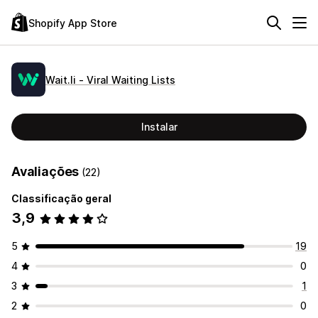
Shopify App Store
Wait.li ‑ Viral Waiting Lists
Instalar
Avaliações
(22)
Classificação geral
3,9
5
19
4
0
3
1
2
0