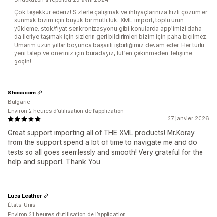
Ondokuzon a répondu 20 avril 2024
Çok teşekkür ederiz! Sizlerle çalışmak ve ihtiyaçlarınıza hızlı çözümler
sunmak bizim için büyük bir mutluluk. XML import, toplu ürün
yükleme, stok/fiyat senkronizasyonu gibi konularda app'imizi daha
da ileriye taşımak için sizlerin geri bildirimleri bizim için paha biçilmez.
Umarım uzun yıllar boyunca başarılı işbirliğimiz devam eder. Her türlü
yeni talep ve öneriniz için buradayız, lütfen çekinmeden iletişime
geçin!
Shesseem
Bulgarie
Environ 2 heures d’utilisation de l’application
27 janvier 2026
Great support importing all of THE XML products! Mr.Koray
from the support spend a lot of time to navigate me and do
tests so all goes seemlessly and smooth! Very grateful for the
help and support. Thank You
Luca Leather
États-Unis
Environ 21 heures d’utilisation de l’application