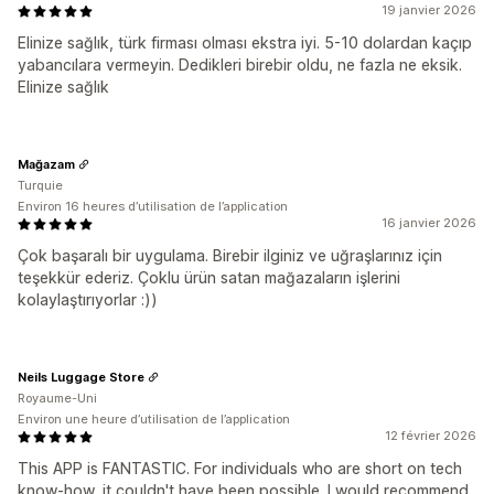
19 janvier 2026
Elinize sağlık, türk firması olması ekstra iyi. 5-10 dolardan kaçıp
yabancılara vermeyin. Dedikleri birebir oldu, ne fazla ne eksik.
Elinize sağlık
Mağazam
Turquie
Environ 16 heures d’utilisation de l’application
16 janvier 2026
Çok başaralı bir uygulama. Birebir ilginiz ve uğraşlarınız için
teşekkür ederiz. Çoklu ürün satan mağazaların işlerini
kolaylaştırıyorlar :))
Neils Luggage Store
Royaume-Uni
Environ une heure d’utilisation de l’application
12 février 2026
This APP is FANTASTIC. For individuals who are short on tech
know-how, it couldn't have been possible. I would recommend