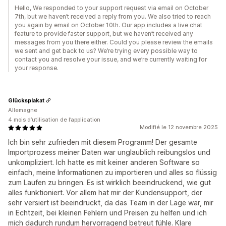
Hello, We responded to your support request via email on October
7th, but we haven’t received a reply from you. We also tried to reach
you again by email on October 10th. Our app includes a live chat
feature to provide faster support, but we haven’t received any
messages from you there either. Could you please review the emails
we sent and get back to us? We’re trying every possible way to
contact you and resolve your issue, and we’re currently waiting for
your response.
Glücksplakat
Allemagne
4 mois d’utilisation de l’application
Modifié le 12 novembre 2025
Ich bin sehr zufrieden mit diesem Programm! Der gesamte
Importprozess meiner Daten war unglaublich reibungslos und
unkompliziert. Ich hatte es mit keiner anderen Software so
einfach, meine Informationen zu importieren und alles so flüssig
zum Laufen zu bringen. Es ist wirklich beeindruckend, wie gut
alles funktioniert. Vor allem hat mir der Kundensupport, der
sehr versiert ist beeindruckt, da das Team in der Lage war, mir
in Echtzeit, bei kleinen Fehlern und Preisen zu helfen und ich
mich dadurch rundum hervorragend betreut fühle. Klare