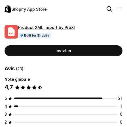
Shopify App Store
Product XML Import by ProXI
Built for Shopify
Installer
Avis
(23)
Note globale
4,7
5
21
4
1
3
0
2
0