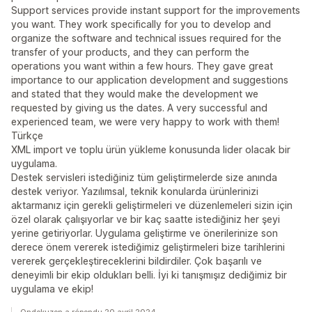
Support services provide instant support for the improvements
you want. They work specifically for you to develop and
organize the software and technical issues required for the
transfer of your products, and they can perform the
operations you want within a few hours. They gave great
importance to our application development and suggestions
and stated that they would make the development we
requested by giving us the dates. A very successful and
experienced team, we were very happy to work with them!
Türkçe
XML import ve toplu ürün yükleme konusunda lider olacak bir
uygulama.
Destek servisleri istediğiniz tüm geliştirmelerde size anında
destek veriyor. Yazılımsal, teknik konularda ürünlerinizi
aktarmanız için gerekli geliştirmeleri ve düzenlemeleri sizin için
özel olarak çalışıyorlar ve bir kaç saatte istediğiniz her şeyi
yerine getiriyorlar. Uygulama geliştirme ve önerilerinize son
derece önem vererek istediğimiz geliştirmeleri bize tarihlerini
vererek gerçekleştireceklerini bildirdiler. Çok başarılı ve
deneyimli bir ekip oldukları belli. İyi ki tanışmışız dediğimiz bir
uygulama ve ekip!